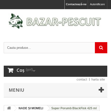
Contactează-ne
Autentificare
Coș
(gol)
contact
harta site
MENIU
NADE ȘI MOMELI
Super Porumb BlackFisk 425 ml