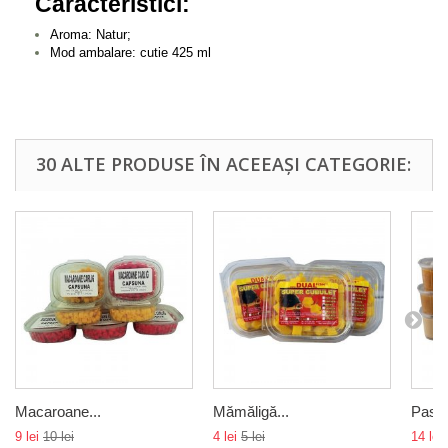
Caracteristici:
Aroma: Natur;
Mod ambalare: cutie 425 ml
30 ALTE PRODUSE ÎN ACEEAȘI CATEGORIE:
Macaroane...
Mămăligă...
Pastă
9 lei
10 lei
4 lei
5 lei
14 lei