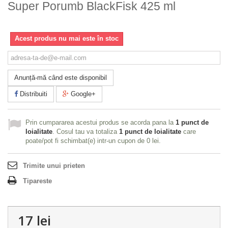
Super Porumb BlackFisk 425 ml
Acest produs nu mai este în stoc
Anunță-mă când este disponibil
Distribuiti
Google+
Prin cumpararea acestui produs se acorda pana la
1
punct de
loialitate
. Cosul tau va totaliza
1
punct de loialitate
care
poate/pot fi schimbat(e) intr-un cupon de
0 lei
.
Trimite unui prieten
Tipareste
17 lei