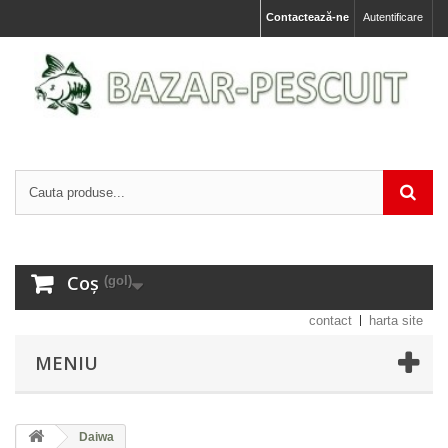
Contactează-ne
Autentificare
Coș
(gol)
contact
harta site
MENIU
Daiwa