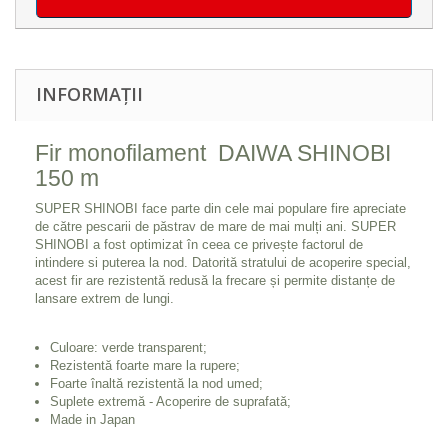
INFORMAȚII
Fir monofilament DAIWA SHINOBI
150 m
SUPER SHINOBI face parte din cele mai populare fire apreciate
de către pescarii de păstrav de mare de mai mulți ani. SUPER
SHINOBI a fost optimizat în ceea ce privește factorul de
intindere si puterea la nod. Datorită stratului de acoperire special,
acest fir are rezistentă redusă la frecare și permite distanțe de
lansare extrem de lungi.
Culoare: verde transparent;
Rezistentă foarte mare la rupere;
Foarte înaltă rezistentă la nod umed;
Suplete extremă - Acoperire de suprafată;
Made in Japan