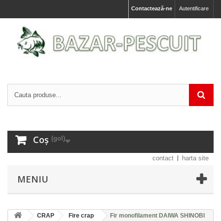
Contactează-ne
Autentificare
Coș
(gol)
contact
harta site
MENIU
CRAP
Fire crap
Fir monofilament DAIWA SHINOBI