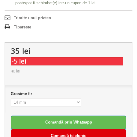
poate/pot fi schimbat(e) intr-un cupon de
1 lei
.
Trimite unui prieten
Tipareste
35 lei
-5 lei
40 lei
Grosime fir
Comandă prin Whatsapp
Comandă telefonic