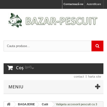
Contactează-ne
Autentificare
Coș
(gol)
contact
harta site
MENIU
BAGAJERIE
Cutii
Valigeta accesorii pescuit cu 3