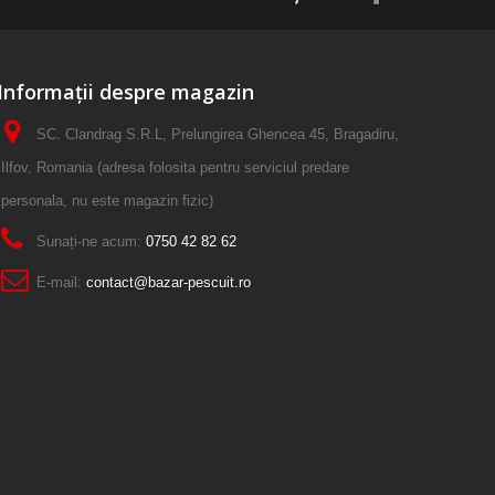
Informații despre magazin
SC. Clandrag S.R.L, Prelungirea Ghencea 45, Bragadiru,
Ilfov, Romania (adresa folosita pentru serviciul predare
personala, nu este magazin fizic)
Sunați-ne acum:
0750 42 82 62
E-mail:
contact@bazar-pescuit.ro