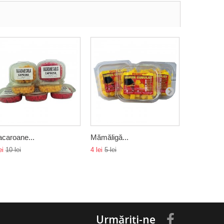
caroane...
Mămăligă...
Fir textil...
ei
10 lei
4 lei
5 lei
25 lei
30 lei
Urmăriți-ne