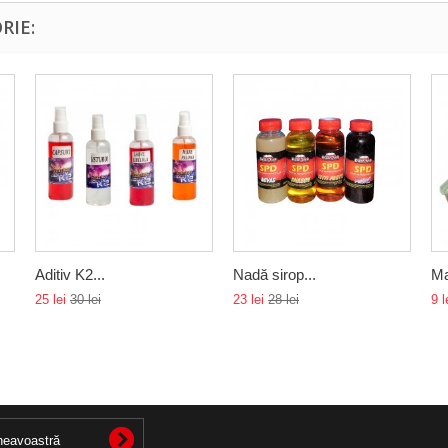
RIE:
Aditiv K2...
Nadă sirop...
Ma
25 lei
30 lei
23 lei
28 lei
9 l