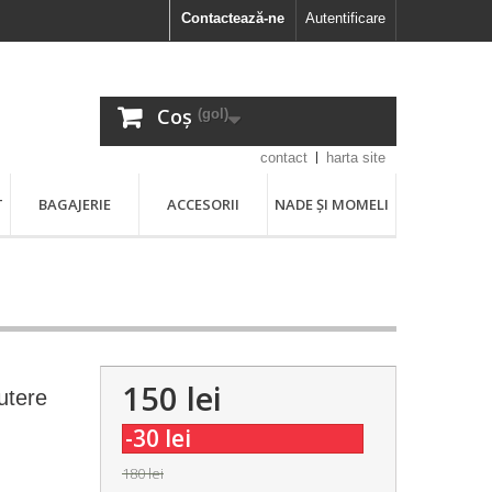
Contactează-ne
Autentificare
Coș
(gol)
contact
harta site
T
BAGAJERIE
ACCESORII
NADE ȘI MOMELI
150 lei
utere
-30 lei
180 lei