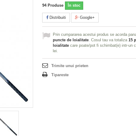
94
Produse
În stoc
Distribuiti
Google+
Prin cumpararea acestui produs se acorda pan
puncte de loialitate
. Cosul tau va totaliza
15
p
loialitate
care poate/pot fi schimbat(e) intr-un
lei
.
Trimite unui prieten
Tipareste