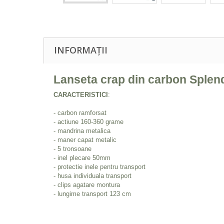
INFORMAȚII
Lanseta crap din carbon Sp
len
CARACTERISTICI
:
- carbon ramforsat
- actiune 160-360 grame
- mandrina metalica
- maner capat metalic
- 5 tronsoane
- inel plecare 50mm
- protectie inele pentru transport
- husa individuala transport
- clips agatare montura
- lungime transport 123 cm