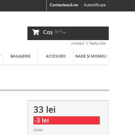
Contactează-ne
Autentificare
Coș
(gol)
contact
harta site
T
BAGAJERIE
ACCESORII
NADE ȘI MOMELI
33 lei
-3 lei
35 lei