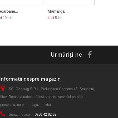
caroane...
Mămăligă...
Fir textil...
ei
10 lei
4 lei
5 lei
25 lei
30 lei
Urmăriți-ne
Informații despre magazin
SC. Clandrag S.R.L, Prelungirea Ghencea 45, Bragadiru,
Ilfov, Romania (adresa folosita pentru serviciul predare
personala, nu este magazin fizic)
Sunați-ne acum:
0750 42 82 62