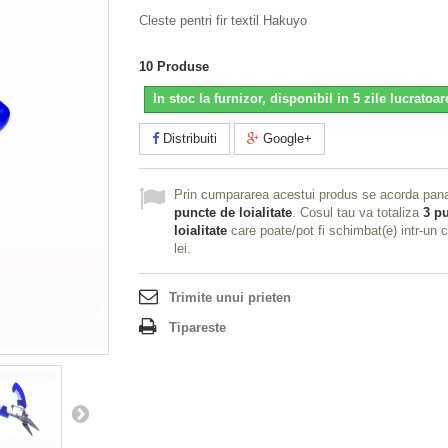
Cleste pentri fir textil Hakuyo
10
Produse
In stoc la furnizor, disponibil in 5 zile lucratoar
Distribuiti
Google+
Prin cumpararea acestui produs se acorda pan
puncte de loialitate
. Cosul tau va totaliza
3
pu
loialitate
care poate/pot fi schimbat(e) intr-un
lei
.
Trimite unui prieten
Tipareste