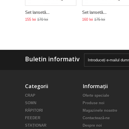
Set lansetă...
Set lansetă...
155 lei
170 lei
160 lei
175 lei
Buletin informativ
Categorii
Informații
CRAP
Oferte speciale
SOMN
Produse noi
RĂPITORI
Magazinele noastre
FEEDER
Contactează-ne
STAȚIONAR
Despre noi