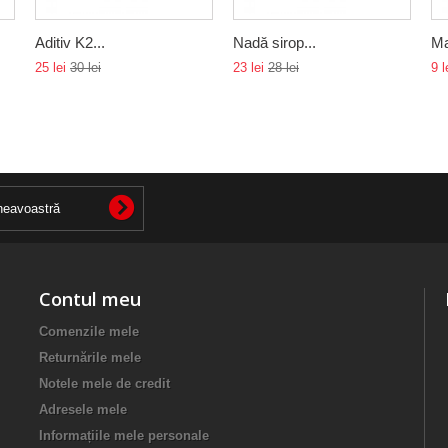
Aditiv K2...
Nadă sirop...
Ma
25 lei
30 lei
23 lei
28 lei
9 l
Contul meu
Comenzile mele
Returnările mele
Notele mele de credit
Adresele mele
Informațiile mele personale