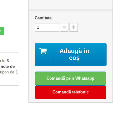
Cantitate
e
Adaugă în
coș
a la
3
ncte de
 cupon de
1
Comandă prin Whatsapp
Comandă telefonic