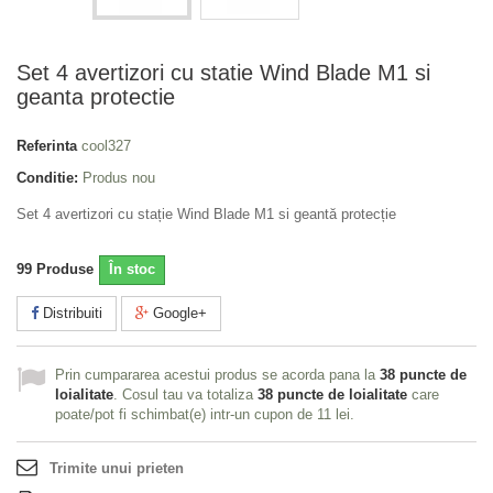
Set 4 avertizori cu statie Wind Blade M1 si
geanta protectie
Referinta
cool327
Conditie:
Produs nou
Set 4 avertizori cu stație Wind Blade M1 si geantă protecție
99
Produse
În stoc
Distribuiti
Google+
Prin cumpararea acestui produs se acorda pana la
38
puncte de
loialitate
. Cosul tau va totaliza
38
puncte de loialitate
care
poate/pot fi schimbat(e) intr-un cupon de
11 lei
.
Trimite unui prieten