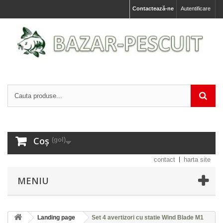
Contactează-ne
Autentificare
Coș
(gol)
contact
harta site
MENIU
Landing page
Set 4 avertizori cu statie Wind Blade M1