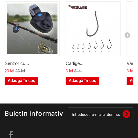
Senzor cu...
Carlige...
Vartej
20 lei
25 lei
6 lei
8 lei
6 lei
8
Adaugă în coș
Adaugă în coș
Ada
Buletin informativ