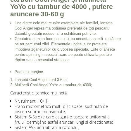
YoYo cu tambur de 4000 , putere
aruncare 30-60 g
Una dintre cele mai reușite exemplare ale familiei, lanseta
Cool Angel reprezintă optiunea preferată de toti pescarii,
datorită greutatii reduse si a echilibrarii potrivite.
Greutatea ei mica face pescuitul cu aceasta lansetă o plăcere
pe tot parcursul zilei. Elementele undiței sunt protejate
impotriva zgarieturilor cu o vopsea specială. Este o lansetă
pentru spinning in special, care se poate utiliza la pestele
răpitor sau la pescuitul staționar.
Pachetul conține:
Lansetă Cool Angel Lord 3.6 m;
Mulinetă Cool Angel YoYo cu tambur de 4000;
Caracteristici tehnice mulinetă:
Nr. rulmenti 10+1;
Frană micrometrică multi-disc spate sustinută de
discuri supradimensionate;
Sistem S-Stroke care asigură o asezare uniformă a
firului, permițând astfel aruncari lungi si directionate;
Sistem AVS anti-vibratii a rotorului;