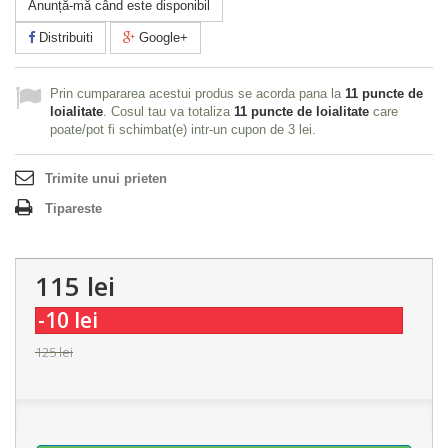
Anunță-mă când este disponibil
Distribuiti
Google+
Prin cumpararea acestui produs se acorda pana la
11
puncte de
loialitate
. Cosul tau va totaliza
11
puncte de loialitate
care
poate/pot fi schimbat(e) intr-un cupon de
3 lei
.
Trimite unui prieten
Tipareste
115 lei
-10 lei
125 lei