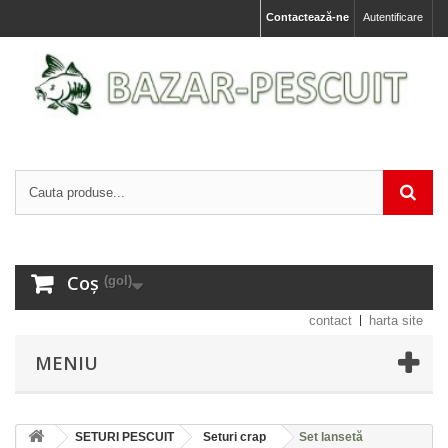
Contactează-ne
Autentificare
Coș
(gol)
contact
harta site
MENIU
SETURI PESCUIT
Seturi crap
Set lansetă