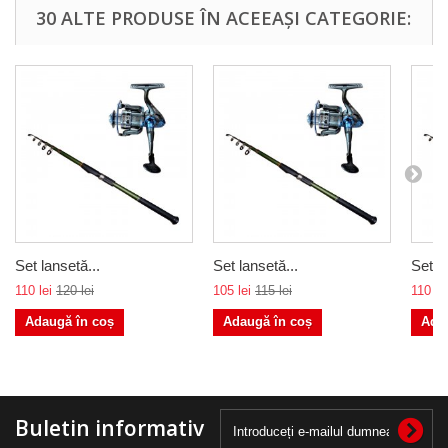
30 ALTE PRODUSE ÎN ACEEAȘI CATEGORIE:
Set lansetă...
Set lansetă...
Set la
110 lei
120 lei
105 lei
115 lei
110 lei
Adaugă în coș
Adaugă în coș
Ada
Buletin informativ