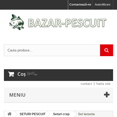
Contactează-ne
Autentificare
Coș
(gol)
contact
harta site
MENIU
SETURI PESCUIT
Seturi crap
Set lanseta