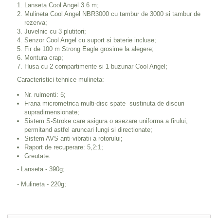
Lanseta Cool Angel 3.6 m;
Mulineta Cool Angel NBR3000 cu tambur de 3000 si tambur de
rezerva;
Juvelnic cu 3 plutitori;
Senzor Cool Angel cu suport si baterie incluse;
Fir de 100 m Strong Eagle grosime la alegere;
Montura crap;
Husa cu 2 compartimente si 1 buzunar Cool Angel;
Caracteristici tehnice mulineta:
Nr. rulmenti: 5;
Frana micrometrica multi-disc spate sustinuta de discuri
supradimensionate;
Sistem S-Stroke care asigura o asezare uniforma a firului,
permitand astfel aruncari lungi si directionate;
Sistem AVS anti-vibratii a rotorului;
Raport de recuperare: 5,2:1;
Greutate:
- Lanseta - 390g;
- Mulineta - 220g;