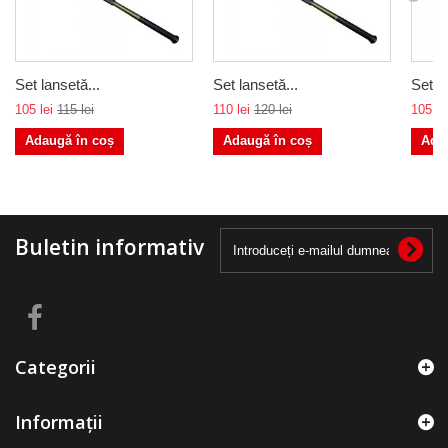
Set lansetă...
Set lansetă...
Set la
105 lei
115 lei
110 lei
120 lei
105 le
Adaugă în coș
Adaugă în coș
Ada
Buletin informativ
Categorii
Informații