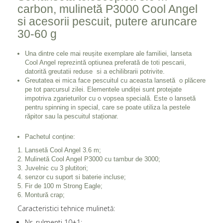
carbon, mulinetă P3000 Cool Angel
si acesorii pescuit, putere aruncare
30-60 g
Una dintre cele mai reușite exemplare ale familiei, lanseta
Cool Angel reprezintă optiunea preferată de toti pescarii,
datorită greutatii reduse si a echilibrarii potrivite.
Greutatea ei mica face pescuitul cu aceasta lansetă o plăcere
pe tot parcursul zilei. Elementele undiței sunt protejate
impotriva zgarieturilor cu o vopsea specială. Este o lansetă
pentru spinning in special, care se poate utiliza la pestele
răpitor sau la pescuitul staționar.
Pachetul conține:
Lansetă Cool Angel 3.6 m;
Mulinetă Cool Angel P3000 cu tambur de 3000;
Juvelnic cu 3 plutitori;
senzor cu suport si baterie incluse;
Fir de 100 m Strong Eagle;
Montură crap;
Caracteristici tehnice mulinetă:
Nr. rulmenti 10+1;