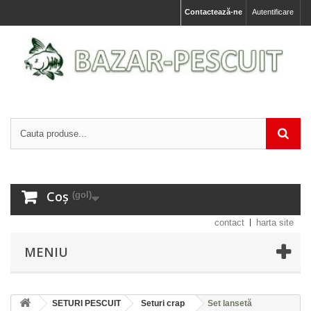
Contactează-ne
Autentificare
Coș
(gol)
contact
harta site
MENIU
SETURI PESCUIT
Seturi crap
Set lansetă