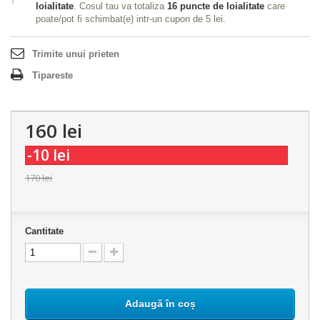
loialitate
. Cosul tau va totaliza
16
puncte de loialitate
care
poate/pot fi schimbat(e) intr-un cupon de
5 lei
.
Trimite unui prieten
Tipareste
160 lei
-10 lei
170 lei
Cantitate
Adaugă în coș