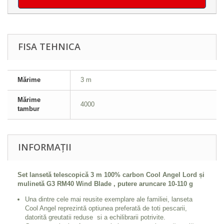
FISA TEHNICA
Mărime
3 m
Mărime
4000
tambur
INFORMAȚII
Set lansetă telescopică 3 m 100% carbon Cool Angel Lord și
mulinetă G3 RM40 Wind Blade , putere aruncare 10-110 g
Una dintre cele mai reusite exemplare ale familiei, lanseta
Cool Angel reprezintă optiunea preferată de toti pescarii,
datorită greutatii reduse si a echilibrarii potrivite.