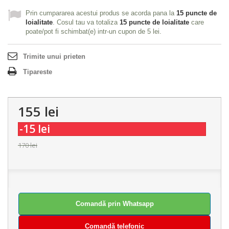
Prin cumpararea acestui produs se acorda pana la
15
puncte de
loialitate
. Cosul tau va totaliza
15
puncte de loialitate
care
poate/pot fi schimbat(e) intr-un cupon de
5 lei
.
Trimite unui prieten
Tipareste
155 lei
-15 lei
170 lei
Comandă prin Whatsapp
Comandă telefonic