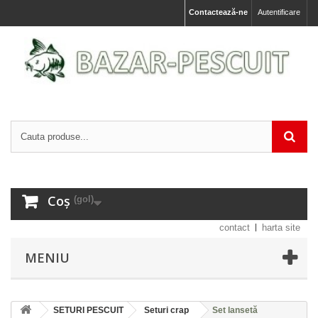
Contactează-ne
Autentificare
Coș
(gol)
contact
harta site
MENIU
SETURI PESCUIT
Seturi crap
Set lansetă