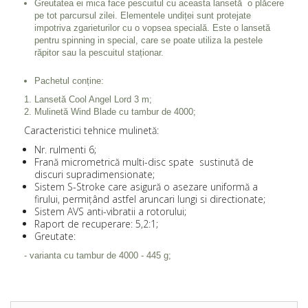
Greutatea ei mica face pescuitul cu aceasta lansetă o plăcere
pe tot parcursul zilei. Elementele undiței sunt protejate
impotriva zgarieturilor cu o vopsea specială. Este o lansetă
pentru spinning in special, care se poate utiliza la pestele
răpitor sau la pescuitul staționar.
Pachetul conține:
Lansetă Cool Angel Lord 3 m;
Mulinetă Wind Blade cu tambur de 4000;
Caracteristici tehnice mulinetă:
Nr. rulmenti 6;
Frană micrometrică multi-disc spate sustinută de
discuri supradimensionate;
Sistem S-Stroke care asigură o asezare uniformă a
firului, permițând astfel aruncari lungi si directionate;
Sistem AVS anti-vibratii a rotorului;
Raport de recuperare: 5,2:1;
Greutate:
- varianta cu tambur de 4000 - 445 g;