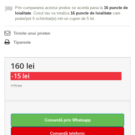
Prin cumpararea acestui produs se acorda pana la
16
puncte de
loialitate
. Cosul tau va totaliza
16
puncte de loialitate
care
poate/pot fi schimbat(e) intr-un cupon de
5 lei
.
Trimite unui prieten
Tipareste
160 lei
-15 lei
175 lei
Comandă prin Whatsapp
Comandă telefonic