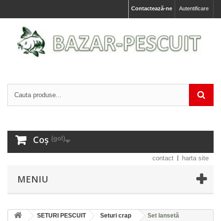
Contactează-ne
Autentificare
Coș
(gol)
contact
harta site
MENIU
SETURI PESCUIT
Seturi crap
Set lansetă