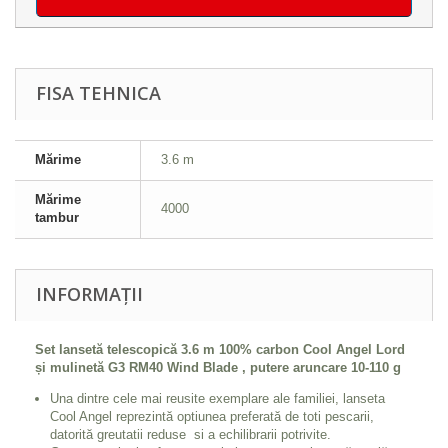
FISA TEHNICA
Mărime
3.6 m
Mărime
4000
tambur
INFORMAȚII
Set lansetă telescopică 3.6 m 100% carbon Cool Angel Lord
și mulinetă G3 RM40 Wind Blade , putere aruncare 10-110 g
Una dintre cele mai reusite exemplare ale familiei, lanseta
Cool Angel reprezintă optiunea preferată de toti pescarii,
datorită greutatii reduse si a echilibrarii potrivite.