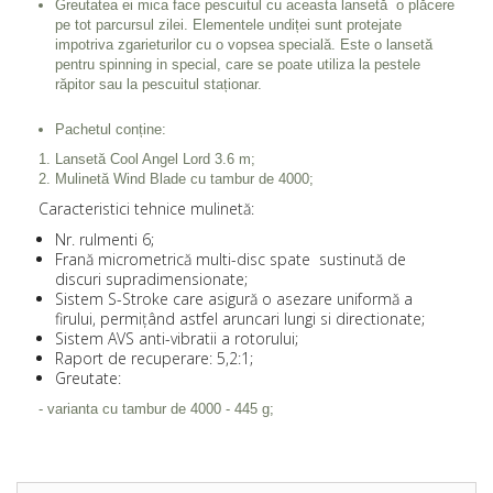
Greutatea ei mica face pescuitul cu aceasta lansetă o plăcere
pe tot parcursul zilei. Elementele undiței sunt protejate
impotriva zgarieturilor cu o vopsea specială. Este o lansetă
pentru spinning in special, care se poate utiliza la pestele
răpitor sau la pescuitul staționar.
Pachetul conține:
Lansetă Cool Angel Lord 3.6 m;
Mulinetă Wind Blade cu tambur de 4000;
Caracteristici tehnice mulinetă:
Nr. rulmenti 6;
Frană micrometrică multi-disc spate sustinută de
discuri supradimensionate;
Sistem S-Stroke care asigură o asezare uniformă a
firului, permițând astfel aruncari lungi si directionate;
Sistem AVS anti-vibratii a rotorului;
Raport de recuperare: 5,2:1;
Greutate:
- varianta cu tambur de 4000 - 445 g;