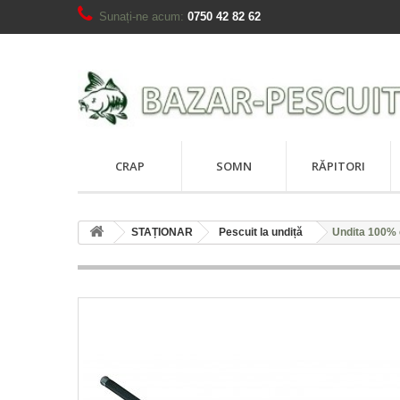
Sunați-ne acum:
0750 42 82 62
CRAP
SOMN
RĂPITORI
STAȚIONAR
Pescuit la undiță
Undita 100% c