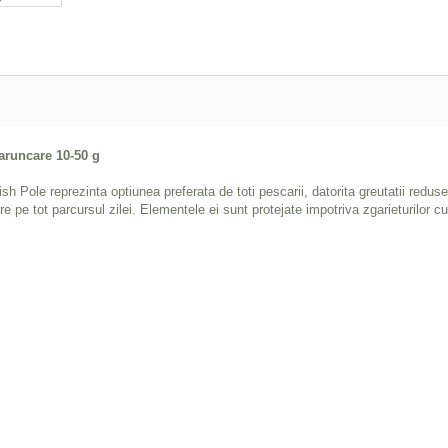
aruncare 10-50 g
h Pole reprezinta optiunea preferata de toti pescarii, datorita greutatii reduse s
e pe tot parcursul zilei. Elementele ei sunt protejate impotriva zgarieturilor 