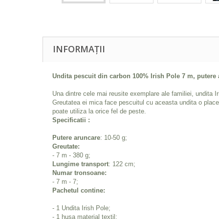
INFORMAȚII
Undita pescuit din carbon 100% Irish Pole 7 m, putere 
Una dintre cele mai reusite exemplare ale familiei, undita Iris
Greutatea ei mica face pescuitul cu aceasta undita o placer
poate utiliza la orice fel de peste.
Specificatii :
Putere aruncare
: 10-50 g;
Greutate:
- 7 m - 380 g;
Lungime transport
: 122 cm;
Numar tronsoane:
- 7 m - 7;
Pachetul contine:
- 1 Undita Irish Pole;
- 1 husa material textil;