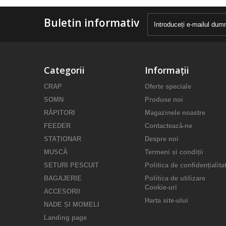
Buletin informativ
Categorii
Informații
CRAP
Oferte speciale
SOMN
Produse noi
RĂPITORI
Magazinele noastre
FEEDER
Contactează-ne
STAȚIONAR
Despre noi
MUSCĂ
Termeni și condiții
SETURI PESCUIT
Politica de confidențialita
BAGAJERIE
Politica de utilizare
Cookie-uri
ACCESORII
Harta site-ului
NADE ȘI MOMELI
Landing page