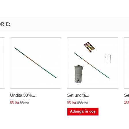
RIE:
Undita 99%...
Set undiță...
Se
80 lei
90 lei
90 lei
100 lei
100
Adaugă în coș