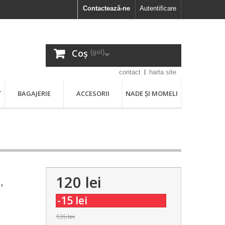
Contactează-ne
Autentificare
Coș
(gol)
contact
harta site
T
BAGAJERIE
ACCESORII
NADE ȘI MOMELI
120 lei
,
-15 lei
135 lei