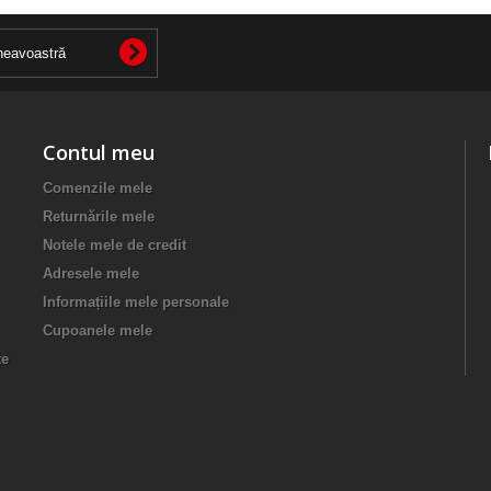
Contul meu
Comenzile mele
Returnările mele
Notele mele de credit
Adresele mele
Informațiile mele personale
Cupoanele mele
te