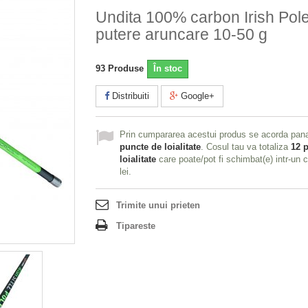
Undita 100% carbon Irish Pole
putere aruncare 10-50 g
93
Produse
În stoc
Distribuiti
Google+
Prin cumpararea acestui produs se acorda pan
puncte de loialitate
. Cosul tau va totaliza
12
p
loialitate
care poate/pot fi schimbat(e) intr-un
lei
.
Trimite unui prieten
Tipareste