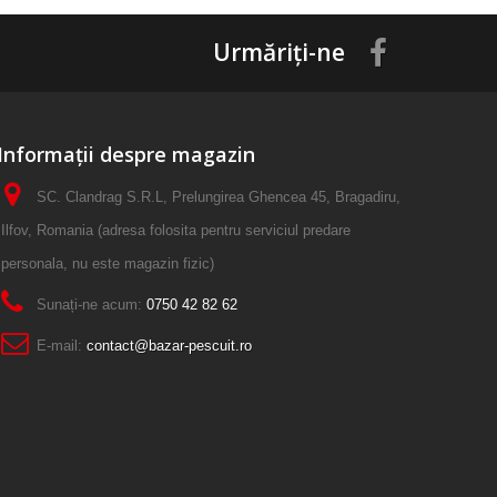
Urmăriți-ne
Informații despre magazin
SC. Clandrag S.R.L, Prelungirea Ghencea 45, Bragadiru,
Ilfov, Romania (adresa folosita pentru serviciul predare
personala, nu este magazin fizic)
Sunați-ne acum:
0750 42 82 62
E-mail:
contact@bazar-pescuit.ro