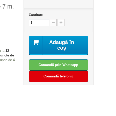
 7 m,
Cantitate
Adaugă în
coș
a la
12
uncte de
 cupon de
4
Comandă prin Whatsapp
Comandă telefonic