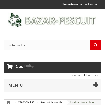
Contactează-ne
Autentificare
Coș
(gol)
contact
harta site
MENIU
STAȚIONAR
Pescuit la undiță
Undita din carbon