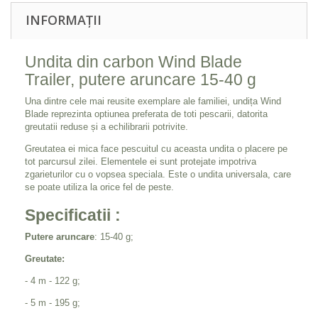
INFORMAȚII
Undita din carbon Wind Blade
Trailer, putere aruncare 15-40 g
Una dintre cele mai reusite exemplare ale familiei, undița Wind
Blade reprezinta optiunea preferata de toti pescarii, datorita
greutatii reduse și a echilibrarii potrivite.
Greutatea ei mica face pescuitul cu aceasta undita o placere pe
tot parcursul zilei. Elementele ei sunt protejate impotriva
zgarieturilor cu o vopsea speciala. Este o undita universala, care
se poate utiliza la orice fel de peste.
Specificatii :
Putere aruncare
: 15-40 g;
Greutate:
- 4 m - 122 g;
- 5 m - 195 g;