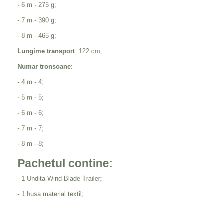
- 6 m - 275 g;
- 7 m - 390 g;
- 8 m - 465 g;
Lungime transport
: 122 cm;
Numar tronsoane:
- 4 m - 4;
- 5 m - 5;
- 6 m - 6;
- 7 m - 7;
- 8 m - 8;
Pachetul contine:
- 1 Undita Wind Blade Trailer;
- 1 husa material textil;