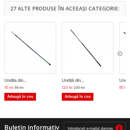
27 ALTE PRODUSE ÎN ACEEAȘI CATEGORIE:
Undita din...
Undiță din...
Undit
45 lei
55 lei
110 lei
120 lei
80 lei
Adaugă în coș
Adaugă în coș
Buletin informativ