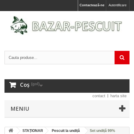
Contactează-ne
Autentificare
Coș
(gol)
contact
harta site
MENIU
STAȚIONAR
Pescuit la undiță
Set undiță 99%