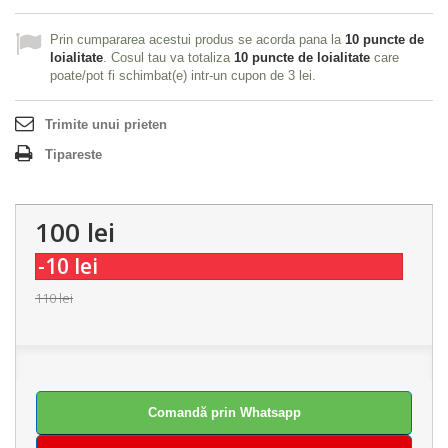
Prin cumpararea acestui produs se acorda pana la
10
puncte de
loialitate
. Cosul tau va totaliza
10
puncte de loialitate
care
poate/pot fi schimbat(e) intr-un cupon de
3 lei
.
Trimite unui prieten
Tipareste
100 lei
-10 lei
110 lei
Comandă prin Whatsapp