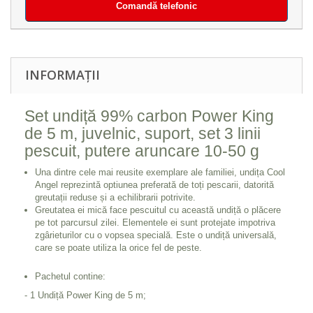
Comandă telefonic
INFORMAȚII
Set undiță 99% carbon Power King
de 5 m, juvelnic, suport, set 3 linii
pescuit, putere aruncare 10-50 g
Una dintre cele mai reusite exemplare ale familiei, undița Cool
Angel reprezintă optiunea preferată de toți pescarii, datorită
greutații reduse și a echilibrarii potrivite.
Greutatea ei mică face pescuitul cu această undiță o plăcere
pe tot parcursul zilei. Elementele ei sunt protejate impotriva
zgârieturilor cu o vopsea specială. Este o undiță universală,
care se poate utiliza la orice fel de peste.
Pachetul contine:
- 1 Undiță Power King de 5 m;