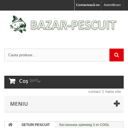
Contactează-ne
Autentificare
Coș
(gol)
contact
harta site
MENIU
SETURI PESCUIT
Set lanseta spinning 3 m COOL