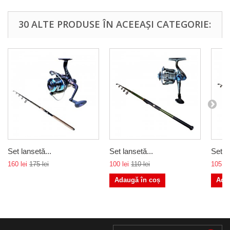
30 ALTE PRODUSE ÎN ACEEAȘI CATEGORIE:
Set lansetă...
Set lansetă...
Set la
160 lei
175 lei
100 lei
110 lei
105 le
Adaugă în coș
Ada