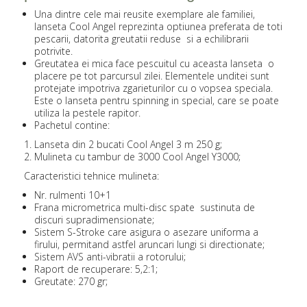
Una dintre cele mai reusite exemplare ale familiei,
lanseta Cool Angel reprezinta optiunea preferata de toti
pescarii, datorita greutatii reduse si a echilibrarii
potrivite.
Greutatea ei mica face pescuitul cu aceasta lanseta o
placere pe tot parcursul zilei. Elementele unditei sunt
protejate impotriva zgarieturilor cu o vopsea speciala.
Este o lanseta pentru spinning in special, care se poate
utiliza la pestele rapitor.
Pachetul contine:
Lanseta din 2 bucati Cool Angel 3 m 250 g;
Mulineta cu tambur de 3000 Cool Angel Y3000;
Caracteristici tehnice mulineta:
Nr. rulmenti 10+1
Frana micrometrica multi-disc spate sustinuta de
discuri supradimensionate;
Sistem S-Stroke care asigura o asezare uniforma a
firului, permitand astfel aruncari lungi si directionate;
Sistem AVS anti-vibratii a rotorului;
Raport de recuperare: 5,2:1;
Greutate: 270 gr;