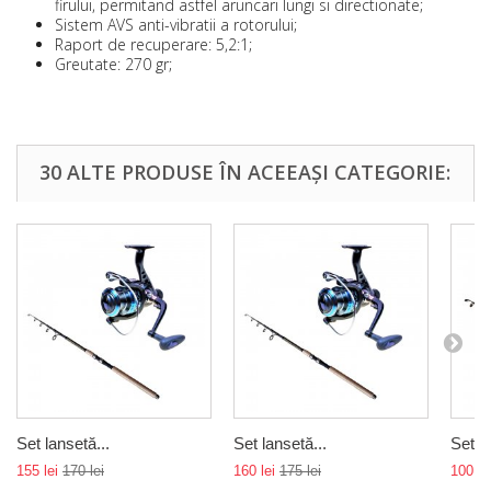
firului, permitand astfel aruncari lungi si directionate;
Sistem AVS anti-vibratii a rotorului;
Raport de recuperare: 5,2:1;
Greutate: 270 gr;
30 ALTE PRODUSE ÎN ACEEAȘI CATEGORIE:
Set lansetă...
Set lansetă...
Set la
155 lei
170 lei
160 lei
175 lei
100 le