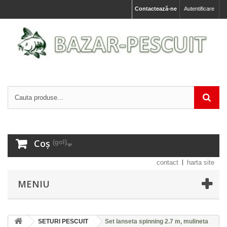
Contactează-ne
Autentificare
Coș
(gol)
contact
harta site
MENIU
SETURI PESCUIT
Set lanseta spinning 2.7 m, mulineta