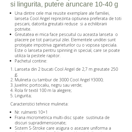
si lingurita, putere aruncare 10-40 g
Una dintre cele mai reusite exemplare ale familiei,
lanseta Cool Angel reprezinta optiunea preferata de toti
pescarii, datorita greutatii reduse si a echilibrarii
potrivite.
Greutatea ei mica face pescuitul cu aceasta lanseta o
placere pe tot parcursul zilei. Elementele unditei sunt
protejate impotriva zgarieturilor cu o vopsea speciala.
Este o lanseta pentru spinning in special, care se poate
utiliza la pestele rapitor.
Pachetul contine:
Lanseta din 2 bucati Cool Angel de 2,7 m greutate 250
g;
Mulineta cu tambur de 3000 Cool Angel Y3000;
Juvelnic portocaliu, negru sau verde;
Rola fir textil 100 m la alegere;
Lingurita;
Caracteristici tehnice mulineta:
Nr. rulmenti 10+1
Frana micrometrica multi-disc spate sustinuta de
discuri supradimensionate;
Sistem S-Stroke care asigura o asezare uniforma a