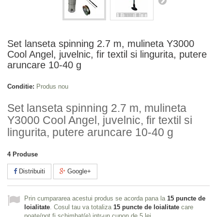
Set lanseta spinning 2.7 m, mulineta Y3000
Cool Angel, juvelnic, fir textil si lingurita, putere
aruncare 10-40 g
Conditie:
Produs nou
Set lanseta spinning 2.7 m, mulineta
Y3000 Cool Angel, juvelnic, fir textil si
lingurita, putere aruncare 10-40 g
4
Produse
Distribuiti
Google+
Prin cumpararea acestui produs se acorda pana la
15
puncte de
loialitate
. Cosul tau va totaliza
15
puncte de loialitate
care
poate/pot fi schimbat(e) intr-un cupon de
5 lei
.