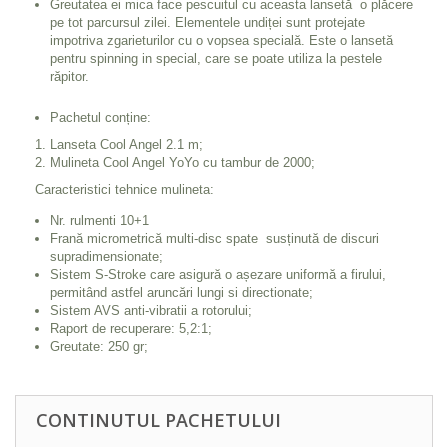
Greutatea ei mica face pescuitul cu aceasta lansetă o plăcere
pe tot parcursul zilei. Elementele undiței sunt protejate
impotriva zgarieturilor cu o vopsea specială. Este o lansetă
pentru spinning in special, care se poate utiliza la pestele
răpitor.
Pachetul conține:
Lanseta Cool Angel 2.1 m;
Mulineta Cool Angel YoYo cu tambur de 2000;
Caracteristici tehnice mulineta:
Nr. rulmenti 10+1
Frană micrometrică multi-disc spate susținută de discuri
supradimensionate;
Sistem S-Stroke care asigură o așezare uniformă a firului,
permitând astfel aruncări lungi si directionate;
Sistem AVS anti-vibratii a rotorului;
Raport de recuperare: 5,2:1;
Greutate: 250 gr;
CONTINUTUL PACHETULUI