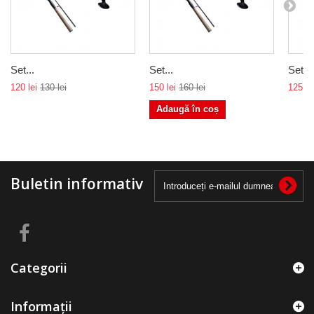
Set...
Set...
Set...
120 lei
130 lei
150 lei
160 lei
125 le
Adaugă în coș
Buletin informativ
Categorii
Informații