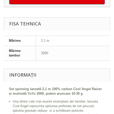
FISA TEHNICA
Mărime
2.1 m
Mărime
2000
tambur
INFORMAȚII
Set spinning lansetă 2.1 m 100% carbon Cool Angel Raizer
și mulinetă YoYo 2000, putere aruncare 10-30 g
Una dintre cele mai reusite exemplare ale familiei, lanseta
Cool Angel reprezinta optiunea preferata de toti pescarii,
datorita greutatii reduse si a echilibrarii potrivite.