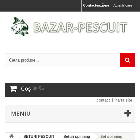
Contactează-ne
Autentificare
Coș
(gol)
contact
harta site
MENIU
SETURI PESCUIT
Seturi spinning
Set spinning