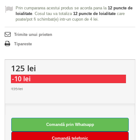
Prin cumpararea acestui produs se acorda pana la
12
puncte de
loialitate
. Cosul tau va totaliza
12
puncte de loialitate
care
poate/pot fi schimbat(e) intr-un cupon de
4 lei
.
Trimite unui prieten
Tipareste
125 lei
-10 lei
135 lei
Comandă prin Whatsapp
Comandă telefonic