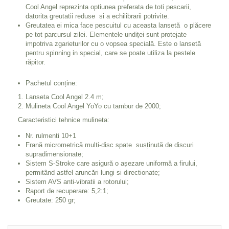
Cool Angel reprezinta optiunea preferata de toti pescarii,
datorita greutatii reduse si a echilibrarii potrivite.
Greutatea ei mica face pescuitul cu aceasta lansetă o plăcere
pe tot parcursul zilei. Elementele undiței sunt protejate
impotriva zgarieturilor cu o vopsea specială. Este o lansetă
pentru spinning in special, care se poate utiliza la pestele
răpitor.
Pachetul conține:
Lanseta Cool Angel 2.4 m;
Mulineta Cool Angel YoYo cu tambur de 2000;
Caracteristici tehnice mulineta:
Nr. rulmenti 10+1
Frană micrometrică multi-disc spate susținută de discuri
supradimensionate;
Sistem S-Stroke care asigură o așezare uniformă a firului,
permitând astfel aruncări lungi si directionate;
Sistem AVS anti-vibratii a rotorului;
Raport de recuperare: 5,2:1;
Greutate: 250 gr;