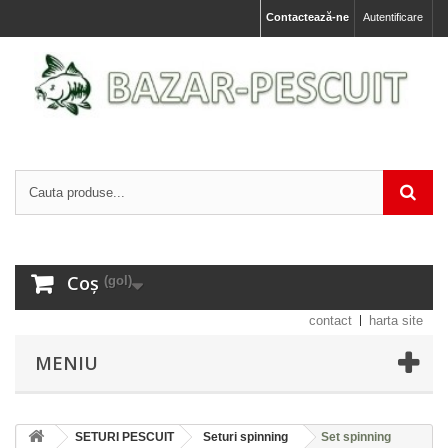
Contactează-ne
Autentificare
Coș
(gol)
contact
harta site
MENIU
SETURI PESCUIT
Seturi spinning
Set spinning