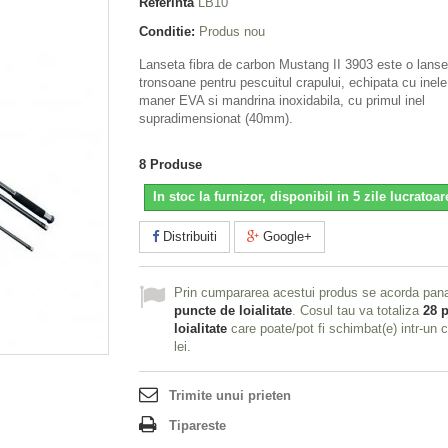
Referinta
LB10
Conditie:
Produs nou
Lanseta fibra de carbon Mustang II 3903 este o lanse
tronsoane pentru pescuitul crapului, echipata cu inele
maner EVA si mandrina inoxidabila, cu primul inel
supradimensionat (40mm).
8
Produse
In stoc la furnizor, disponibil in 5 zile lucratoar
Distribuiti
Google+
Prin cumpararea acestui produs se acorda pan
puncte de loialitate
. Cosul tau va totaliza
28
p
loialitate
care poate/pot fi schimbat(e) intr-un
lei
.
Trimite unui prieten
Tipareste