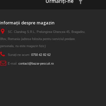
Urmăriți-ne
Informații despre magazin
SC. Clandrag S.R.L, Prelungirea Ghencea 45, Bragadiru,
Ilfov, Romania (adresa folosita pentru serviciul predare
personala, nu este magazin fizic)
Sunați-ne acum:
0750 42 82 62
E-mail:
contact@bazar-pescuit.ro