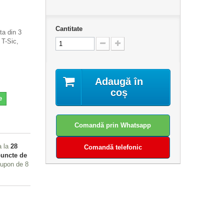
Cantitate
ta din 3
 T-Sic,
Adaugă în
coș
e
Comandă prin Whatsapp
a la
28
Comandă telefonic
uncte de
 cupon de
8