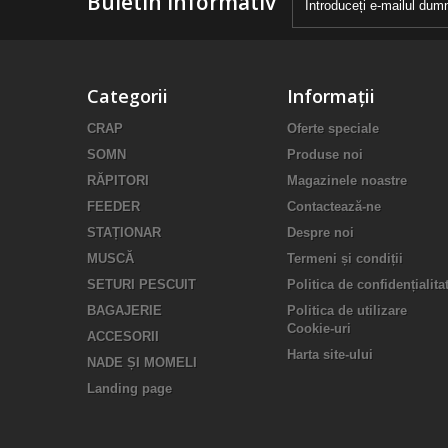
Buletin informativ
Categorii
Informații
CRAP
Oferte speciale
SOMN
Produse noi
RĂPITORI
Magazinele noastre
FEEDER
Contactează-ne
STAȚIONAR
Despre noi
MUSCĂ
Termeni și condiții
SETURI PESCUIT
Politica de confidențialita
BAGAJERIE
Politica de utilizare
Cookie-uri
ACCESORII
Harta site-ului
NADE ȘI MOMELI
Landing page