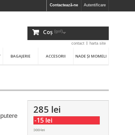
Contactează-ne
Autentificare
Coș
(gol)
contact
harta site
T
BAGAJERIE
ACCESORII
NADE ȘI MOMELI
285 lei
 putere
-15 lei
300 lei