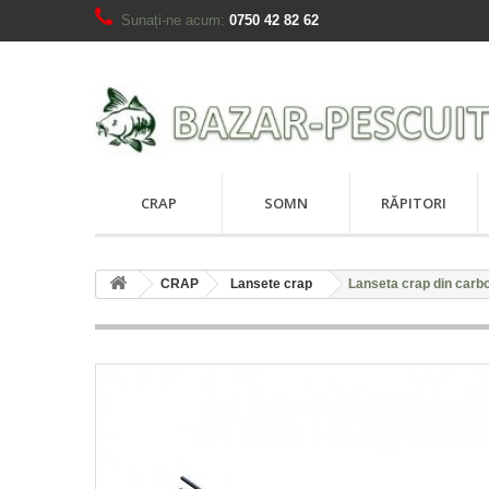
Sunați-ne acum:
0750 42 82 62
CRAP
SOMN
RĂPITORI
CRAP
Lansete crap
Lanseta crap din carb