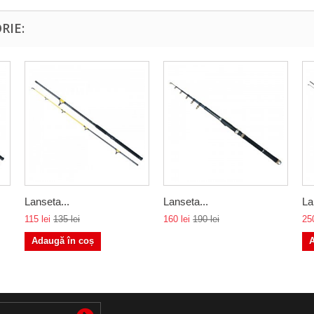
RIE:
Lanseta...
Lanseta...
La
115 lei
135 lei
160 lei
190 lei
250
Adaugă în coș
A