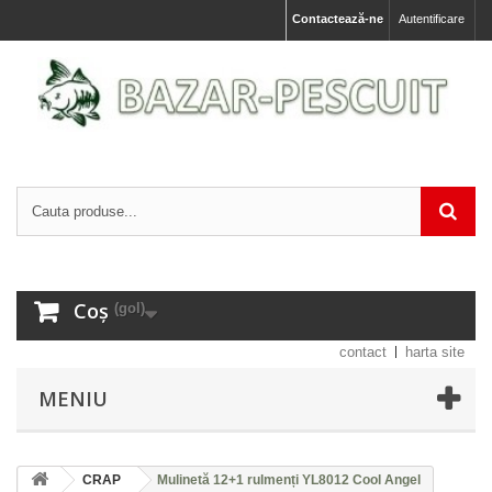
Contactează-ne
Autentificare
Coș
(gol)
contact
harta site
MENIU
CRAP
Mulinetă 12+1 rulmenți YL8012 Cool Angel