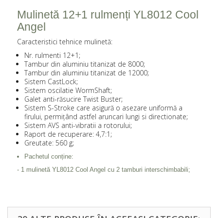
Mulinetă 12+1 rulmenți YL8012 Cool
Angel
Caracteristici tehnice mulinetă:
Nr. rulmenti 12+1;
Tambur din aluminiu titanizat de 8000;
Tambur din aluminiu titanizat de 12000;
Sistem CastLock;
Sistem oscilatie WormShaft;
Galet anti-răsucire Twist Buster;
Sistem S-Stroke care asigură o asezare uniformă a
firului, permițând astfel aruncari lungi si directionate;
Sistem AVS anti-vibratii a rotorului;
Raport de recuperare: 4,7:1;
Greutate: 560 g;
Pachetul conține:
- 1 mulinetă YL8012 Cool Angel cu 2 tamburi interschimbabili;