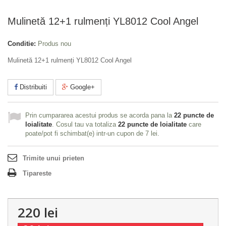
Mulinetă 12+1 rulmenți YL8012 Cool Angel
Conditie:
Produs nou
Mulinetă 12+1 rulmenți YL8012 Cool Angel
Distribuiti
Google+
Prin cumpararea acestui produs se acorda pana la
22
puncte de
loialitate
. Cosul tau va totaliza
22
puncte de loialitate
care
poate/pot fi schimbat(e) intr-un cupon de
7 lei
.
Trimite unui prieten
Tipareste
220 lei