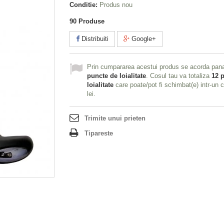
Conditie:
Produs nou
90
Produse
Distribuiti
Google+
Prin cumpararea acestui produs se acorda pan
puncte de loialitate
. Cosul tau va totaliza
12
p
loialitate
care poate/pot fi schimbat(e) intr-un
lei
.
Trimite unui prieten
Tipareste