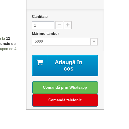
Cantitate
Mărime tambur
a la
12
5000
uncte de
 cupon de
4
Adaugă în
coș
Comandă prin Whatsapp
Comandă telefonic