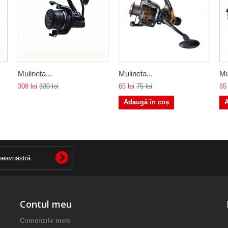
Mulineta...
Mulineta...
Mu
308 lei
330 lei
65 lei
75 lei
65 
Adaugă în coș
A
Contul meu
Comenzile mele