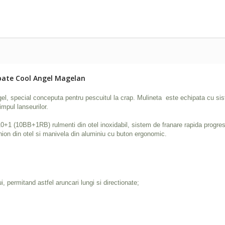
spate Cool Angel Magelan
 special conceputa pentru pescuitul la crap. Mulineta este echipata cu sistem
impul lanseurilor.
 10+1 (10BB+1RB) rulmenti din otel inoxidabil, sistem de franare rapida progre
pinion din otel si manivela din aluminiu cu buton ergonomic.
, permitand astfel aruncari lungi si directionate;