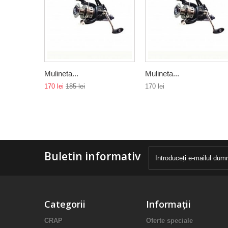
Mulineta...
Mulineta...
170 lei
185 lei
170 lei
Buletin informativ
Categorii
Informații
CRAP
Oferte speciale