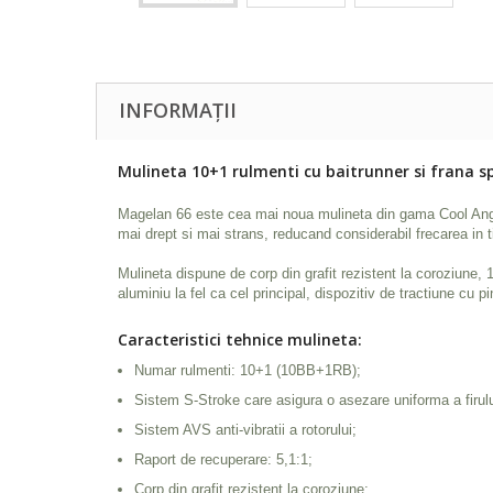
INFORMAȚII
Mulineta 10+1 rulmenti cu baitrunner si frana 
Magelan 66 este cea mai noua mulineta din gama Cool Angel,
mai drept si mai strans, reducand considerabil frecarea in t
Mulineta dispune de corp din grafit rezistent la coroziune,
aluminiu la fel ca cel principal, dispozitiv de tractiune cu 
Caracteristici tehnice mulineta:
Numar rulmenti: 10+1 (10BB+1RB);
Sistem S-Stroke care asigura o asezare uniforma a firului
Sistem AVS anti-vibratii a rotorului;
Raport de recuperare: 5,1:1;
Corp din grafit rezistent la coroziune;