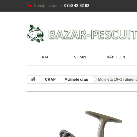
Sunați-ne acum:
0750 42 82 62
CRAP
SOMN
RĂPITORI
CRAP
Mulinete crap
Mulineta 10+1 rulment