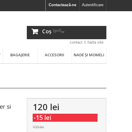
Contactează-ne
Autentificare
Coș
(gol)
contact
harta site
T
BAGAJERIE
ACCESORII
NADE ȘI MOMELI
120 lei
er si
-15 lei
135 lei