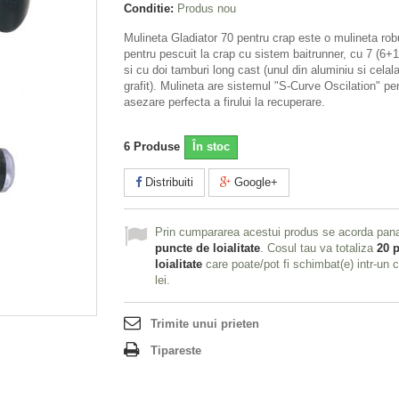
Conditie:
Produs nou
Mulineta Gladiator 70 pentru crap este o mulineta rob
pentru pescuit la crap cu sistem baitrunner, cu 7 (6+1
si cu doi tamburi long cast (unul din aluminiu si celala
grafit). Mulineta are sistemul "S-Curve Oscilation" pe
asezare perfecta a firului la recuperare.
6
Produse
În stoc
Distribuiti
Google+
Prin cumpararea acestui produs se acorda pan
puncte de loialitate
. Cosul tau va totaliza
20
p
loialitate
care poate/pot fi schimbat(e) intr-un
lei
.
Trimite unui prieten
Tipareste