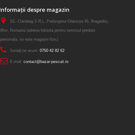
Informații despre magazin
SC. Clandrag S.R.L, Prelungirea Ghencea 45, Bragadiru,
Ilfov, Romania (adresa folosita pentru serviciul predare
personala, nu este magazin fizic)
Sunați-ne acum:
0750 42 82 62
E-mail:
contact@bazar-pescuit.ro