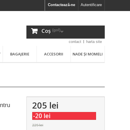
Contactează-ne
Autentificare
Coș
(gol)
contact
harta site
T
BAGAJERIE
ACCESORII
NADE ȘI MOMELI
205 lei
ntru
-20 lei
225 lei