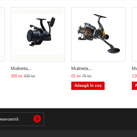
Mulineta...
Mulineta...
Mu
308 lei
330 lei
65 lei
75 lei
120
Adaugă în coș
A