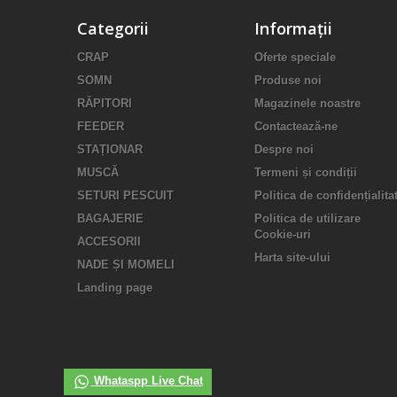
Categorii
Informații
CRAP
Oferte speciale
SOMN
Produse noi
RĂPITORI
Magazinele noastre
FEEDER
Contactează-ne
STAȚIONAR
Despre noi
MUSCĂ
Termeni și condiții
SETURI PESCUIT
Politica de confidențialita
BAGAJERIE
Politica de utilizare
Cookie-uri
ACCESORII
Harta site-ului
NADE ȘI MOMELI
Landing page
Whataspp Live Chat