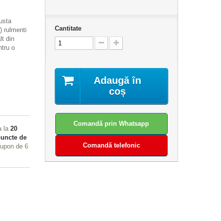
usta
Cantitate
) rulmenti
lt din
ntru o
Adaugă în
coș
Comandă prin Whatsapp
a la
20
uncte de
Comandă telefonic
 cupon de
6