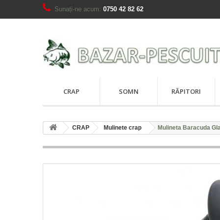
Sunați-ne acum:
0750 42 82 62
CRAP
SOMN
RĂPITORI
CRAP
Mulinete crap
Mulineta Baracuda Gla