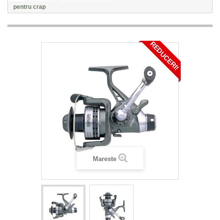
pentru crap
REDUCERI!
Mareste