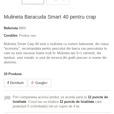
Mulineta Baracuda Smart 40 pentru crap
Referinta
MB4
Conditie:
Produs nou
Mulineta Smart Carp 40 este o mulineta cu sistem baitrunner, din clasa
"economy", recomandata pentru pescuitul din barca sau pescuitului la
care nu este necesar foarte mult fir. Mulineta are 5+1 rulmenti, doi
tamburi, unul metalic si unul de rezerva din grafit precum si maner din
aluminiu.
10
Produse
Distribuiti
Google+
Prin cumpararea acestui produs se acorda pana la
12
puncte de
loialitate
. Cosul tau va totaliza
12
puncte de loialitate
care
poate/pot fi schimbat(e) intr-un cupon de
4 lei
.