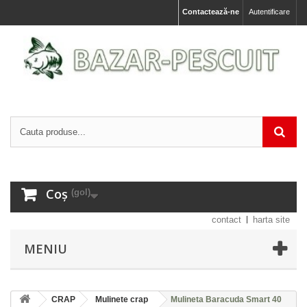
Contactează-ne
Autentificare
Coș
(gol)
contact
harta site
MENIU
CRAP
Mulinete crap
Mulineta Baracuda Smart 40