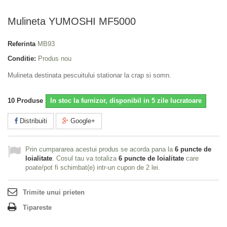
Mulineta YUMOSHI MF5000
Referinta
MB93
Conditie:
Produs nou
Mulineta destinata pescuitului stationar la crap si somn.
10
Produse
In stoc la furnizor, disponibil in 5 zile lucratoare
Distribuiti
Google+
Prin cumpararea acestui produs se acorda pana la
6
puncte de
loialitate
. Cosul tau va totaliza
6
puncte de loialitate
care
poate/pot fi schimbat(e) intr-un cupon de
2 lei
.
Trimite unui prieten
Tipareste