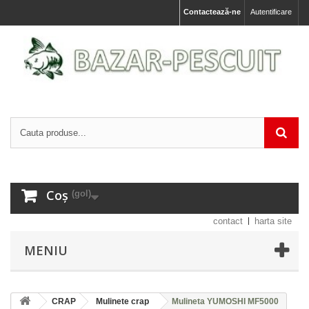
Contactează-ne
Autentificare
Coș
(gol)
contact
harta site
MENIU
CRAP
Mulinete crap
Mulineta YUMOSHI MF5000