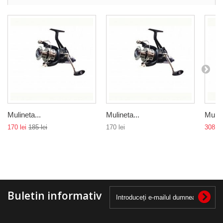
Mulineta...
Mulineta...
Muline
170 lei
185 lei
170 lei
308 le
Buletin informativ