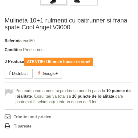
Mulineta 10+1 rulmenti cu baitrunner si frana
spate Cool Angel V3000
Referinta
cool60
Conditie:
Produs nou
3
Produse
ATENTIE: Ultimele bucati în stoc!
Distribuiti
Google+
Prin cumpararea acestui produs se acorda pana la
10
puncte de
loialitate
. Cosul tau va totaliza
10
puncte de loialitate
care
poate/pot fi schimbat(e) intr-un cupon de
3 lei
.
Trimite unui prieten
Tipareste