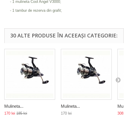
- 1 mulineta Cool Angel V3000;
- 1 tambur de rezerva din grafit;
30 ALTE PRODUSE ÎN ACEEAȘI CATEGORIE:
Mulineta...
Mulineta...
Muline
170 lei
185 lei
170 lei
308 le