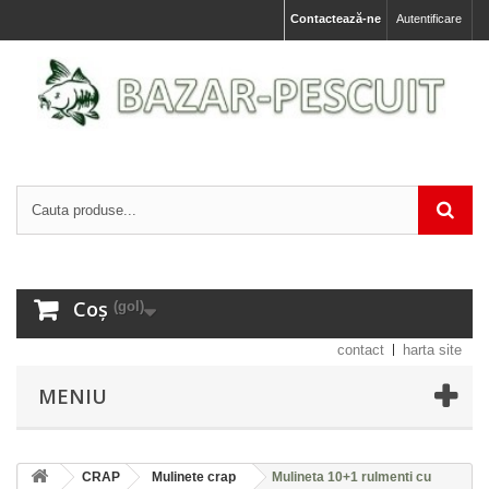
Contactează-ne
Autentificare
Coș
(gol)
contact
harta site
MENIU
CRAP
Mulinete crap
Mulineta 10+1 rulmenti cu