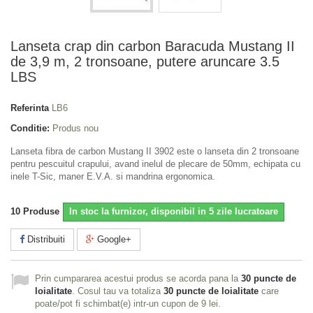
Lanseta crap din carbon Baracuda Mustang II
de 3,9 m, 2 tronsoane, putere aruncare 3.5
LBS
Referinta
LB6
Conditie:
Produs nou
Lanseta fibra de carbon Mustang II 3902 este o lanseta din 2 tronsoane
pentru pescuitul crapului, avand inelul de plecare de 50mm, echipata cu
inele T-Sic, maner E.V.A. si mandrina ergonomica.
10
Produse
In stoc la furnizor, disponibil in 5 zile lucratoare
Distribuiti
Google+
Prin cumpararea acestui produs se acorda pana la
30
puncte de
loialitate
. Cosul tau va totaliza
30
puncte de loialitate
care
poate/pot fi schimbat(e) intr-un cupon de
9 lei
.