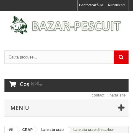
Contactează-ne
Autentificare
Coș
(gol)
contact
harta site
MENIU
CRAP
Lansete crap
Lanseta crap din carbon