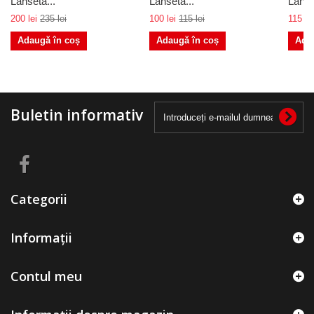
Lanseta...
Lanseta...
Lanse
200 lei
235 lei
100 lei
115 lei
115 lei
Adaugă în coș
Adaugă în coș
Ada
Buletin informativ
Categorii
Informații
Contul meu