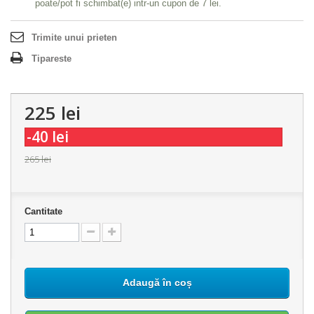
poate/pot fi schimbat(e) intr-un cupon de
7 lei
.
Trimite unui prieten
Tipareste
225 lei
-40 lei
265 lei
Cantitate
Adaugă în coș