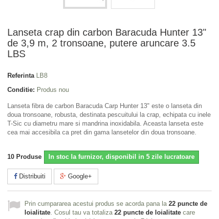
Lanseta crap din carbon Baracuda Hunter 13"
de 3,9 m, 2 tronsoane, putere aruncare 3.5
LBS
Referinta
LB8
Conditie:
Produs nou
Lanseta fibra de carbon Baracuda Carp Hunter 13" este o lanseta din
doua tronsoane, robusta, destinata pescuitului la crap, echipata cu inele
T-Sic cu diametru mare si mandrina inoxidabila. Aceasta lanseta este
cea mai accesibila ca pret din gama lansetelor din doua tronsoane.
10
Produse
In stoc la furnizor, disponibil in 5 zile lucratoare
Distribuiti
Google+
Prin cumpararea acestui produs se acorda pana la
22
puncte de
loialitate
. Cosul tau va totaliza
22
puncte de loialitate
care