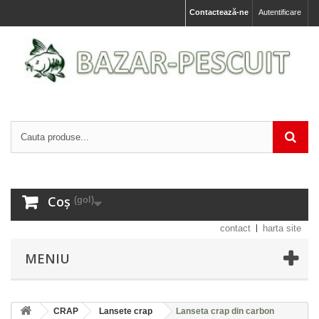
Contactează-ne
Autentificare
Coș
(gol)
contact
harta site
MENIU
CRAP
Lansete crap
Lanseta crap din carbon