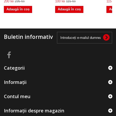
200 lei
235 lei
100 lei
115 lei
115 lei
Adaugă în coș
Adaugă în coș
Ada
Buletin informativ
Categorii
Informații
Contul meu
Informații despre magazin