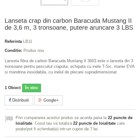
Lanseta crap din carbon Baracuda Mustang II
de 3,6 m, 3 tronsoane, putere aruncare 3 LBS
Referinta
LB11
Conditie:
Produs nou
Lanseta fibra de carbon Baracuda Mustang II 3603 este o lanseta din 3
tronsoane pentru pescuitul crapului, echipata cu inele T-Sic, maner EVA
si mandrina inoxidabila, cu inelul de plecare supradimensionat.
1
Obiect
În stoc
Distribuiti
Google+
Prin cumpararea acestui produs se acorda pana la
22
puncte de
loialitate
. Cosul tau va totaliza
22
puncte de loialitate
care
poate/pot fi schimbat(e) intr-un cupon de
7 lei
.