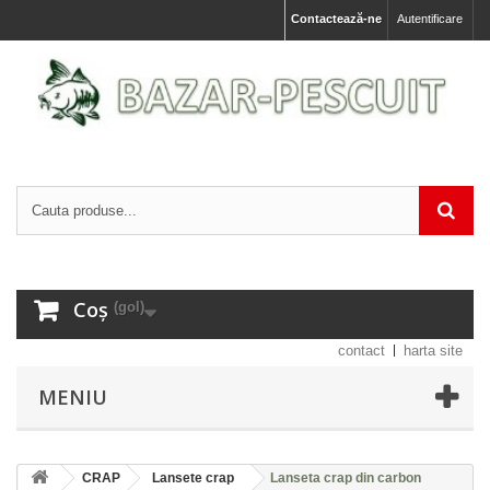
Contactează-ne
Autentificare
Coș
(gol)
contact
harta site
MENIU
CRAP
Lansete crap
Lanseta crap din carbon