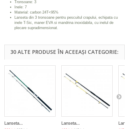
Tronsoane: 3
Inele: 7
Material: carbon 24T<95%
Lanseta din 3 tronsoane pentru pescuitul crapului, echipata cu
inele T-Sic, maner EVA si mandrina inoxidabila, cu inelul de
plecare supradimensionat.
30 ALTE PRODUSE ÎN ACEEAȘI CATEGORIE:
Lanseta...
Lanseta...
Lanse