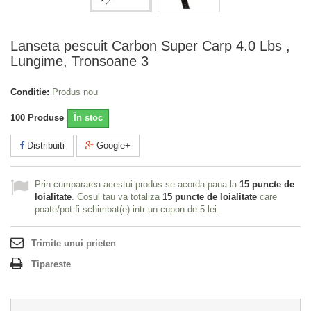
Lanseta pescuit Carbon Super Carp 4.0 Lbs ,
Lungime, Tronsoane 3
Conditie:
Produs nou
100
Produse
În stoc
Distribuiti
Google+
Prin cumpararea acestui produs se acorda pana la
15
puncte de
loialitate
. Cosul tau va totaliza
15
puncte de loialitate
care
poate/pot fi schimbat(e) intr-un cupon de
5 lei
.
Trimite unui prieten
Tipareste