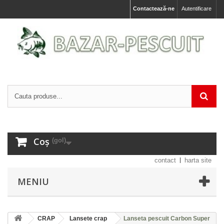
Contactează-ne
Autentificare
Coș
(gol)
contact
harta site
MENIU
CRAP
Lansete crap
Lanseta pescuit Carbon Super