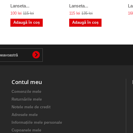
Lanseta...
Lanseta...
La
100 lei
115 lei
115 lei
135 lei
160
Adaugă în coș
Adaugă în coș
Contul meu
Comenzile mele
Returnările mele
Notele mele de credit
Adresele mele
Informațiile mele personale
Cupoanele mele