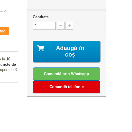
Carp
Cantitate
toc!
Adaugă în
coș
a la
10
uncte de
 cupon de
3
Comandă prin Whatsapp
Comandă telefonic