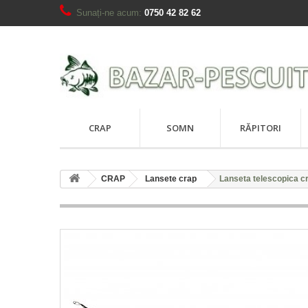
Sunați-ne acum:
0750 42 82 62
CRAP
SOMN
RĂPITORI
CRAP
Lansete crap
Lanseta telescopica c