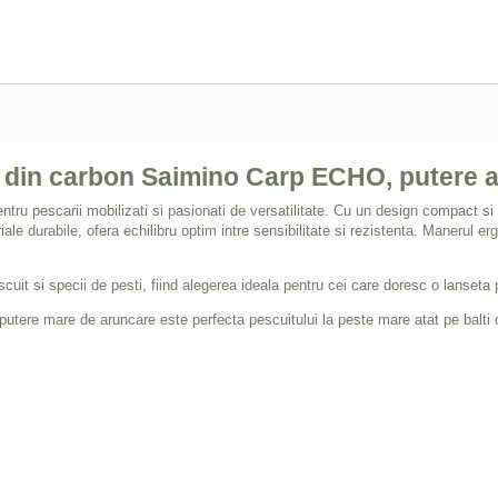
m din carbon Saimino Carp ECHO, putere 
tru pescarii mobilizati si pasionati de versatilitate. Cu un design compact si
iale durabile, ofera echilibru optim intre sensibilitate si rezistenta. Manerul er
uit si specii de pesti, fiind alegerea ideala pentru cei care doresc o lanseta p
tere mare de aruncare este perfecta pescuitului la peste mare atat pe balti ca