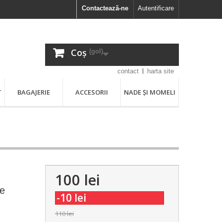
Contactează-ne
Autentificare
Coș
(gol)
contact
harta site
T
BAGAJERIE
ACCESORII
NADE ȘI MOMELI
100 lei
n
re
-10 lei
110 lei