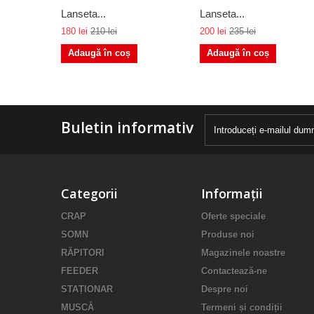
Lanseta...
Lanseta...
180 lei
210 lei
200 lei
235 lei
Adaugă în coș
Adaugă în coș
Buletin informativ
Categorii
Informații
CRAP
Oferte speciale
SOMN
Produse noi
RĂPITORI
Magazinele noastre
FEEDER
Contactează-ne
STAȚIONAR
Despre noi
MUSCĂ
Termeni și condiții