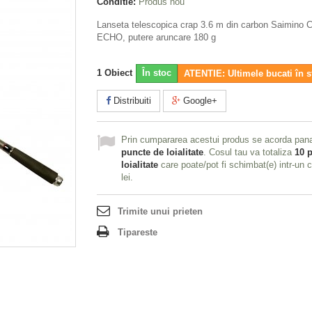
Conditie:
Produs nou
Lanseta telescopica crap 3.6 m din carbon Saimino 
ECHO, putere aruncare 180 g
1
Obiect
În stoc
ATENTIE: Ultimele bucati în s
Distribuiti
Google+
Prin cumpararea acestui produs se acorda pan
puncte de loialitate
. Cosul tau va totaliza
10
p
loialitate
care poate/pot fi schimbat(e) intr-un
lei
.
Trimite unui prieten
Tipareste