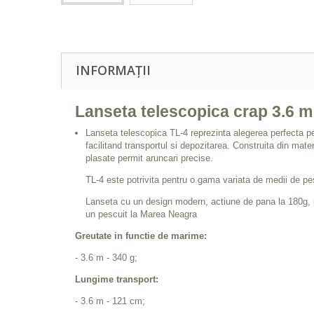
INFORMAȚII
Lanseta telescopica crap 3.6 
Lanseta telescopica TL-4 reprezinta alegerea perfecta pen
facilitand transportul si depozitarea. Construita din mater
plasate permit aruncari precise.
TL-4 este potrivita pentru o gama variata de medii de pesc
Lanseta cu un design modern, actiune de pana la 180g, pu
un pescuit la Marea Neagra
Greutate in functie de marime:
- 3.6 m - 340 g;
Lungime transport:
- 3.6 m - 121 cm;