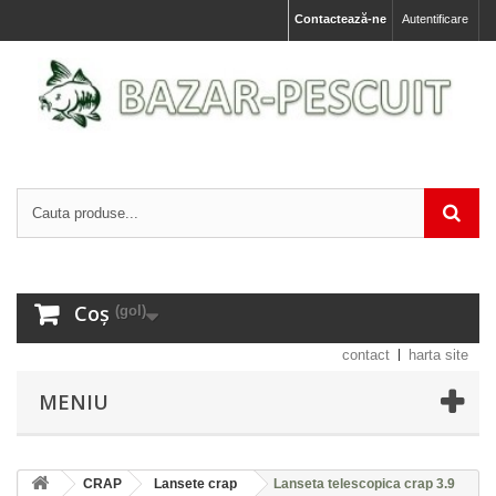
Contactează-ne
Autentificare
Coș
(gol)
contact
harta site
MENIU
CRAP
Lansete crap
Lanseta telescopica crap 3.9