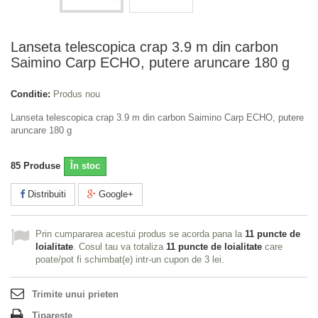
Lanseta telescopica crap 3.9 m din carbon
Saimino Carp ECHO, putere aruncare 180 g
Conditie:
Produs nou
Lanseta telescopica crap 3.9 m din carbon Saimino Carp ECHO, putere
aruncare 180 g
85
Produse
În stoc
Distribuiti
Google+
Prin cumpararea acestui produs se acorda pana la
11
puncte de
loialitate
. Cosul tau va totaliza
11
puncte de loialitate
care
poate/pot fi schimbat(e) intr-un cupon de
3 lei
.
Trimite unui prieten
Tipareste