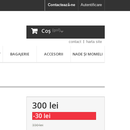
Contactează-ne
Autentificare
Coș
(gol)
contact
harta site
T
BAGAJERIE
ACCESORII
NADE ȘI MOMELI
300 lei
-30 lei
330 lei