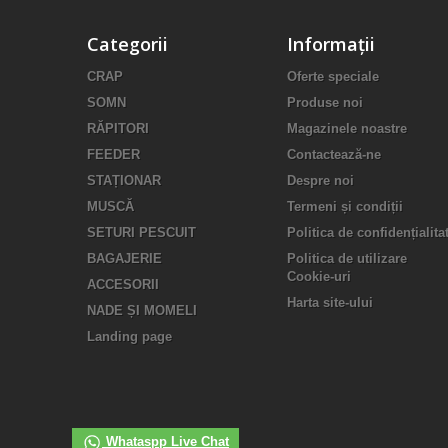
Categorii
Informații
CRAP
Oferte speciale
SOMN
Produse noi
RĂPITORI
Magazinele noastre
FEEDER
Contactează-ne
STAȚIONAR
Despre noi
MUSCĂ
Termeni și condiții
SETURI PESCUIT
Politica de confidențialita
BAGAJERIE
Politica de utilizare
Cookie-uri
ACCESORII
Harta site-ului
NADE ȘI MOMELI
Landing page
Whataspp Live Chat