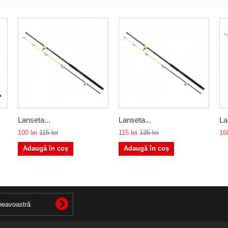
Lanseta...
Lanseta...
La
100 lei
115 lei
115 lei
135 lei
160
Adaugă în coș
Adaugă în coș