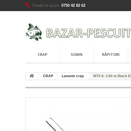
Sunați-ne acum:
0750 42 82 62
CRAP
SOMN
RĂPITORI
CRAP
Lansete crap
MTX 8- 3.60 m Black Ed