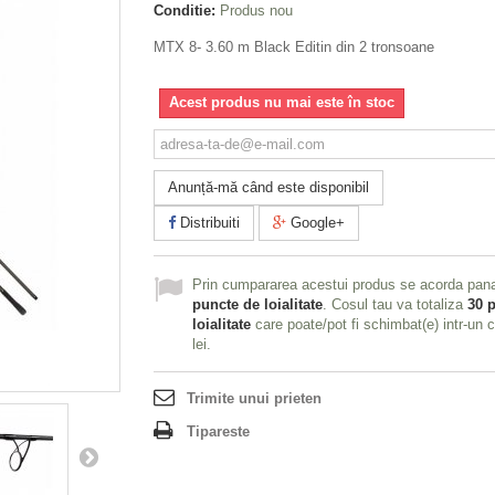
Conditie:
Produs nou
MTX 8- 3.60 m Black Editin din 2 tronsoane
Acest produs nu mai este în stoc
Anunță-mă când este disponibil
Distribuiti
Google+
Prin cumpararea acestui produs se acorda pan
puncte de loialitate
. Cosul tau va totaliza
30
p
loialitate
care poate/pot fi schimbat(e) intr-un
lei
.
Trimite unui prieten
Tipareste