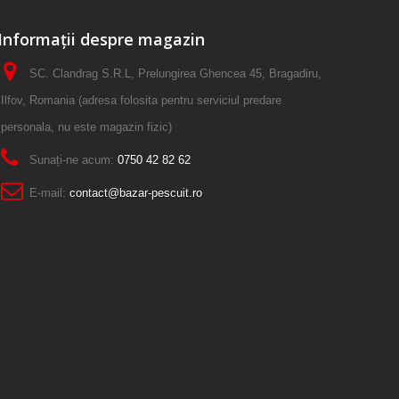
Informații despre magazin
SC. Clandrag S.R.L, Prelungirea Ghencea 45, Bragadiru,
Ilfov, Romania (adresa folosita pentru serviciul predare
personala, nu este magazin fizic)
Sunați-ne acum:
0750 42 82 62
E-mail:
contact@bazar-pescuit.ro