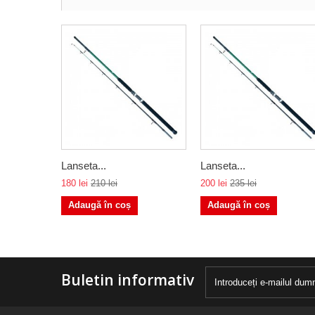
Lanseta...
Lanseta...
180 lei
210 lei
200 lei
235 lei
Adaugă în coș
Adaugă în coș
Buletin informativ