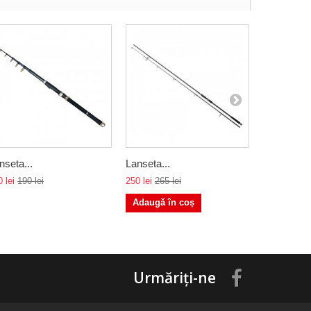
nseta...
Lanseta...
Lanseta...
 lei
190 lei
250 lei
265 lei
180 lei
215 
Adaugă în coș
Urmăriți-ne