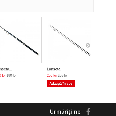
nseta...
Lanseta...
Lanseta...
 lei
190 lei
250 lei
265 lei
180 lei
215 
Adaugă în coș
Urmăriți-ne