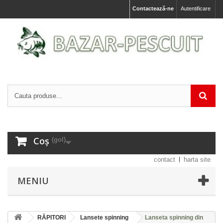
Contactează-ne
Autentificare
Coș
(gol)
contact
harta site
MENIU
RĂPITORI
Lansete spinning
Lanseta spinning din