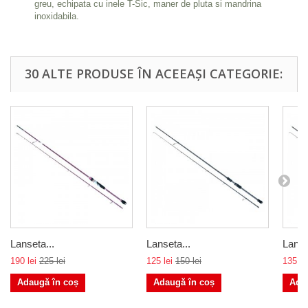
greu, echipata cu inele T-Sic, maner de pluta si mandrina
inoxidabila.
30 ALTE PRODUSE ÎN ACEEAȘI CATEGORIE:
Lanseta...
Lanseta...
Lanse
190 lei
225 lei
125 lei
150 lei
135 le
Adaugă în coș
Adaugă în coș
Ada