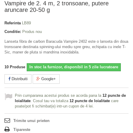
Vampire de 2. 4 m, 2 tronsoane, putere
aruncare 20-50 g
Referinta
LB89
Conditie:
Produs nou
Lanseta fibra de carbon Baracuda Vampire 2402 este o lanseta din doua
tronsoane destinata spinning-ului mediu spre greu, echipata cu inele T-
Sic, maner de pluta si mandrina inoxidabila.
10
Produse
In stoc la furnizor, disponibil in 5 zile lucratoare
Distribuiti
Google+
Prin cumpararea acestui produs se acorda pana la
12
puncte de
loialitate
. Cosul tau va totaliza
12
puncte de loialitate
care
poate/pot fi schimbat(e) intr-un cupon de
4 lei
.
Trimite unui prieten
Tipareste