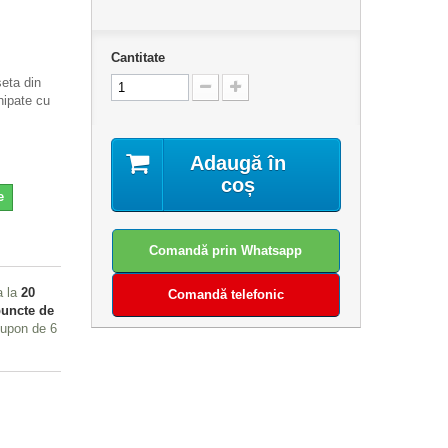
Cantitate
eta din
hipate cu
Adaugă în
coș
e
Comandă prin Whatsapp
a la
20
Comandă telefonic
uncte de
 cupon de
6