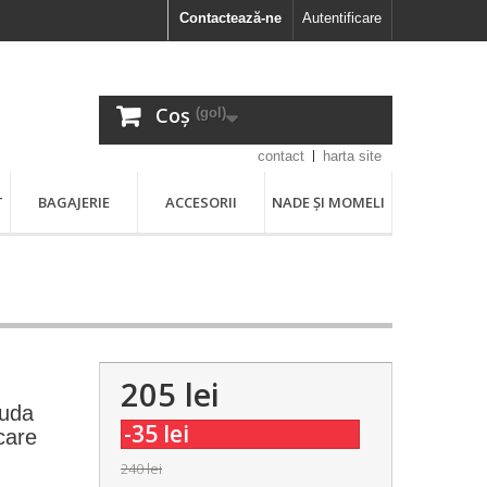
Contactează-ne
Autentificare
Coș
(gol)
contact
harta site
T
BAGAJERIE
ACCESORII
NADE ȘI MOMELI
205 lei
cuda
-35 lei
care
240 lei