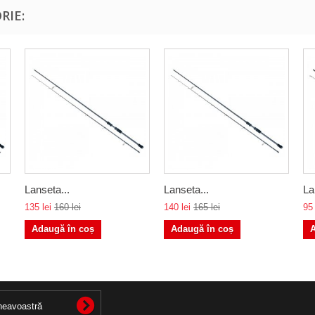
RIE:
Lanseta...
Lanseta...
La
135 lei
160 lei
140 lei
165 lei
95 
Adaugă în coș
Adaugă în coș
A