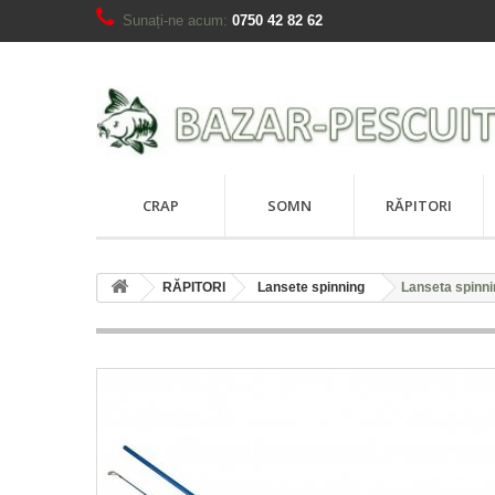
Sunați-ne acum:
0750 42 82 62
CRAP
SOMN
RĂPITORI
RĂPITORI
Lansete spinning
Lanseta spinni