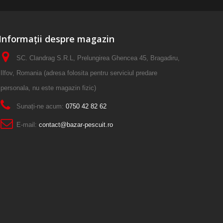
Informații despre magazin
SC. Clandrag S.R.L, Prelungirea Ghencea 45, Bragadiru,
Ilfov, Romania (adresa folosita pentru serviciul predare
personala, nu este magazin fizic)
Sunați-ne acum:
0750 42 82 62
E-mail:
contact@bazar-pescuit.ro