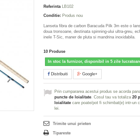
Referinta
LB102
Conditie:
Produs nou
Lanseta fibra de carbon Baracuda Pilk 3m este o lans
doua tronsoane, destinata spinning-ului ultra-greu, ec
inele T-Sic, maner de pluta si mandrina inoxidabila.
10
Produse
In stoc la furnizor, disponibil in 5 zile lucratoar
Distribuiti
Google+
Prin cumpararea acestui produs se acorda pan
puncte de loialitate
. Cosul tau va totaliza
20
p
loialitate
care poate/pot fi schimbat(e) intr-un
lei
.
Trimite unui prieten
Tipareste