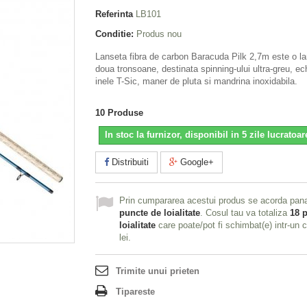
Referinta
LB101
Conditie:
Produs nou
Lanseta fibra de carbon Baracuda Pilk 2,7m este o la
doua tronsoane, destinata spinning-ului ultra-greu, ec
inele T-Sic, maner de pluta si mandrina inoxidabila.
10
Produse
In stoc la furnizor, disponibil in 5 zile lucratoar
Distribuiti
Google+
Prin cumpararea acestui produs se acorda pan
puncte de loialitate
. Cosul tau va totaliza
18
p
loialitate
care poate/pot fi schimbat(e) intr-un
lei
.
Trimite unui prieten
Tipareste