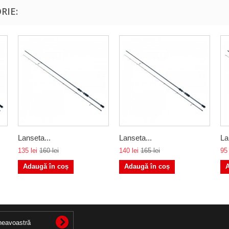
RIE:
Lanseta...
Lanseta...
La
135 lei
160 lei
140 lei
165 lei
95 
Adaugă în coș
Adaugă în coș
A