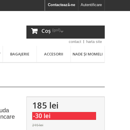
Contactează-ne
Autentificare
Coș
(gol)
contact
harta site
T
BAGAJERIE
ACCESORII
NADE ȘI MOMELI
185 lei
cuda
-30 lei
uncare
215 lei