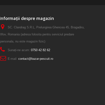
Informații despre magazin
SC. Clandrag S.R.L, Prelungirea Ghencea 45, Bragadiru,
Ilfov, Romania (adresa folosita pentru serviciul predare
personala, nu este magazin fizic)
Sunați-ne acum:
0750 42 82 62
E-mail:
contact@bazar-pescuit.ro