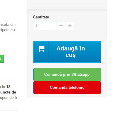
Cantitate
nseta din
hipate cu
Adaugă în
coș
e
Comandă prin Whatsapp
a la
18
Comandă telefonic
uncte de
 cupon de
5