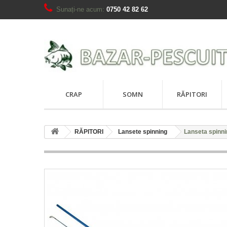
Sunați-ne acum:
0750 42 82 62
CRAP
SOMN
RĂPITORI
RĂPITORI
Lansete spinning
Lanseta spinni