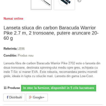
Numai online
Lanseta stiuca din carbon Baracuda Warrior
Pike 2.7 m, 2 tronsoane, putere aruncare 20-
60 g
Referinta
LB96
Conditie:
Produs nou
Lanseta fibra de carbon Baracuda Warrior Pike 2702 este o lanseta din
doua tronsoane, destinata spinning-ului mediu spre greu, echipata cu
inele T-Sic si maner EVA. Este robusta, recomandata pentru momeli
grele, ideala in lupta cu stiucile mari. Lanseta din gama Low-Cost.
11
Produse
In stoc la furnizor, disponibil in 5 zile lucratoare
Distribuiti
Google+