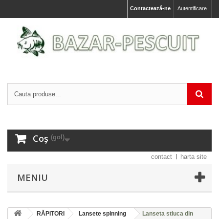
Contactează-ne
Autentificare
Coș
(gol)
contact
harta site
MENIU
RĂPITORI
Lansete spinning
Lanseta stiuca din