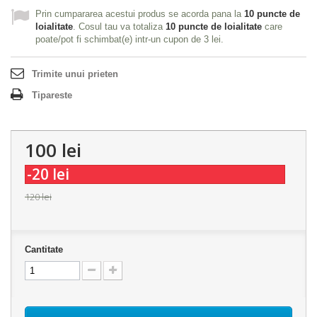
Prin cumpararea acestui produs se acorda pana la
10
puncte de
loialitate
. Cosul tau va totaliza
10
puncte de loialitate
care
poate/pot fi schimbat(e) intr-un cupon de
3 lei
.
Trimite unui prieten
Tipareste
100 lei
-20 lei
120 lei
Cantitate