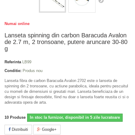
Numai online
Lanseta spinning din carbon Baracuda Avalon
de 2.7 m, 2 tronsoane, putere aruncare 30-80
g
Referinta
LB99
Conditie:
Produs nou
Lanseta fibra de carbon Baracuda Avalon 2702 este o lanseta de
spinning din 2 tronsoane, cu actiune parabolica, ideala pentru pescuitul
cu momeli de dimensiuni si greutati mari. Lanseta beneficiaza de un
design si finisaje deosebite, fiind nu doar o lanseta foarte reusita ci si o
adevarata opera de arta.
10
Produse
In stoc la furnizor, disponibil in 5 zile lucratoare
Distribuiti
Google+