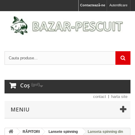
Contactează-ne
Autentificare
Coș
(gol)
contact
harta site
MENIU
RĂPITORI
Lansete spinning
Lanseta spinning din