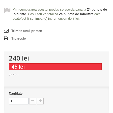
Prin cumpararea acestui produs se acorda pana la
24
puncte de
loialitate
. Cosul tau va totaliza
24
puncte de loialitate
care
poate/pot fi schimbat(e) intr-un cupon de
7 lei
.
Trimite unui prieten
Tipareste
240 lei
-45 lei
285 lei
Cantitate