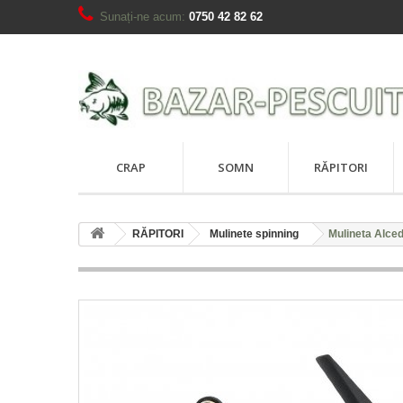
Sunați-ne acum:
0750 42 82 62
CRAP
SOMN
RĂPITORI
RĂPITORI
Mulinete spinning
Mulineta Alce