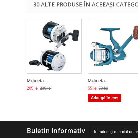
30 ALTE PRODUSE ÎN ACEEAȘI CATEGO
Mulineta...
Mulineta...
205 lei
230 lei
55 lei
60 lei
Adaugă în coș
Buletin informativ