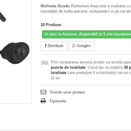
Mulineta Alcedo
Ruthenium Area este o mulineta cu 
inoxidabili de inalta precizie, incluzandu-l si pe cel de
10
Produse
In stoc la furnizor, disponibil in 5 zile lucratoar
Distribuiti
Google+
Prin cumpararea acestui produs se acorda pan
puncte de loialitate
. Cosul tau va totaliza
38
p
loialitate
care poate/pot fi schimbat(e) intr-un 
11 lei
.
Trimite unui prieten
Tipareste