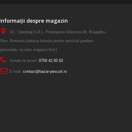
Informații despre magazin
SC. Clandrag S.R.L, Prelungirea Ghencea 45, Bragadiru,
Ilfov, Romania (adresa folosita pentru serviciul predare
personala, nu este magazin fizic)
Sunați-ne acum:
0750 42 82 62
E-mail:
contact@bazar-pescuit.ro