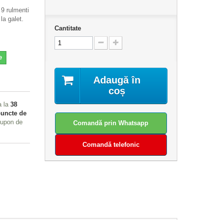
9 rulmenti
 la galet.
Cantitate
e
Adaugă în
coș
a la
38
uncte de
cupon de
Comandă prin Whatsapp
Comandă telefonic