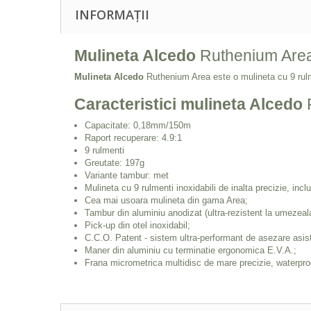
INFORMAȚII
Mulineta Alcedo
Ruthenium Are
Mulineta Alcedo
Ruthenium Area este o mulineta cu 9 rulmen
Caracteristici mulineta Alcedo
Capacitate: 0,18mm/150m
Raport recuperare: 4.9:1
9 rulmenti
Greutate: 197g
Variante tambur: met
Mulineta cu 9 rulmenti inoxidabili de inalta precizie, inclu
Cea mai usoara mulineta din gama Area;
Tambur din aluminiu anodizat (ultra-rezistent la umezeala s
Pick-up din otel inoxidabil;
C.C.O. Patent - sistem ultra-performant de asezare asist
Maner din aluminiu cu terminatie ergonomica E.V.A.;
Frana micrometrica multidisc de mare precizie, waterpro