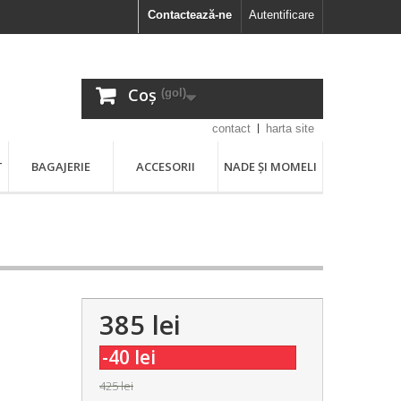
Contactează-ne
Autentificare
Coș
(gol)
contact
harta site
T
BAGAJERIE
ACCESORII
NADE ȘI MOMELI
385 lei
-40 lei
425 lei