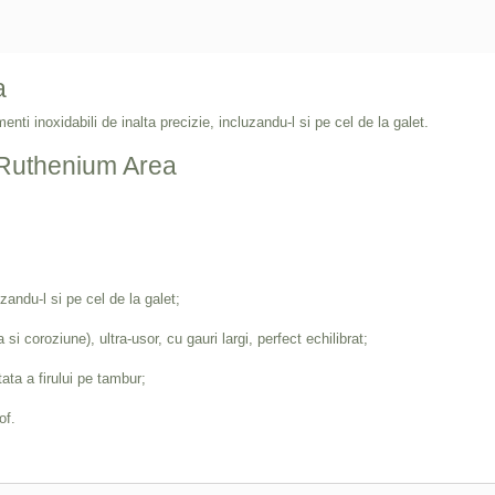
a
ti inoxidabili de inalta precizie, incluzandu-l si pe cel de la galet.
Ruthenium Area
zandu-l si pe cel de la galet;
i coroziune), ultra-usor, cu gauri largi, perfect echilibrat;
ata a firului pe tambur;
of.