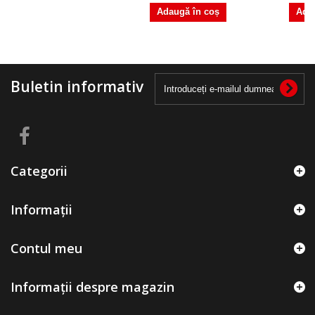
Adaugă în coș
Ada
Buletin informativ
Categorii
Informații
Contul meu
Informații despre magazin