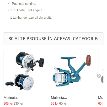
Pachetul conține:
- 1 mulinetă Cool Angel PIP;
- 1 tambur de rezervă din grafit;
30 ALTE PRODUSE ÎN ACEEAȘI CATEGORIE:
Mulineta...
Mulineta...
Muline
205 lei
230 lei
55 lei
60 lei
60 lei