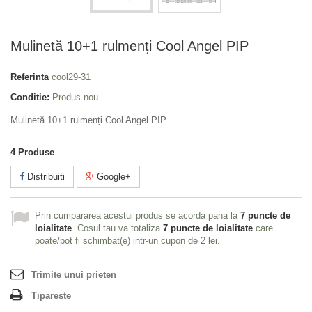
Mulinetă 10+1 rulmenți Cool Angel PIP
Referinta
cool29-31
Conditie:
Produs nou
Mulinetă 10+1 rulmenți Cool Angel PIP
4
Produse
Distribuiti
Google+
Prin cumpararea acestui produs se acorda pana la
7
puncte de
loialitate
. Cosul tau va totaliza
7
puncte de loialitate
care
poate/pot fi schimbat(e) intr-un cupon de
2 lei
.
Trimite unui prieten
Tipareste