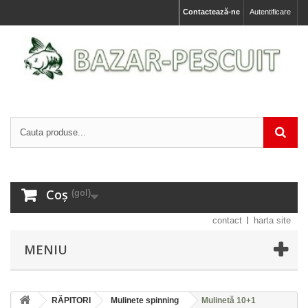
Contactează-ne
Autentificare
Coș
(gol)
contact
harta site
MENIU
RĂPITORI
Mulinete spinning
Mulinetă 10+1