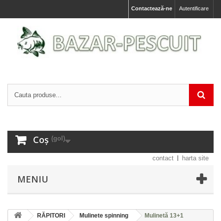
Contactează-ne
Autentificare
Coș
(gol)
contact
harta site
MENIU
RĂPITORI
Mulinete spinning
Mulinetă 13+1