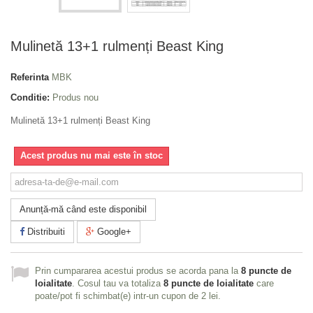
Mulinetă 13+1 rulmenți Beast King
Referinta
MBK
Conditie:
Produs nou
Mulinetă 13+1 rulmenți Beast King
Acest produs nu mai este în stoc
Anunță-mă când este disponibil
Distribuiti
Google+
Prin cumpararea acestui produs se acorda pana la
8
puncte de
loialitate
. Cosul tau va totaliza
8
puncte de loialitate
care
poate/pot fi schimbat(e) intr-un cupon de
2 lei
.