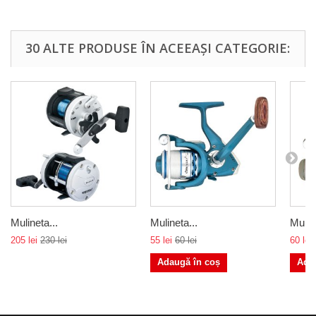
30 ALTE PRODUSE ÎN ACEEAȘI CATEGORIE:
Mulineta...
Mulineta...
Muline
205 lei
230 lei
55 lei
60 lei
60 lei
Adaugă în coș
Ada