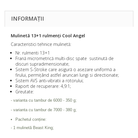
INFORMAȚII
Mulinetă 13+1 rulmenți Cool Angel
Caracteristici tehnice mulinetă:
Nr. rulmenti 13+1
Frană micrometrică multi-disc spate sustinută de
discuri supradimensionate;
Sistem S-Stroke care asigură o asezare uniformă a
firului, permițând astfel aruncari lungi si directionate;
Sistem AVS anti-vibratii a rotorului;
Raport de recuperare: 4,9:1;
Greutate:
- varianta cu tambur de 6000 - 350 g;
- varianta cu tambur de 7000 - 380 g;
Pachetul conține:
- 1 mulinetă Beast King;