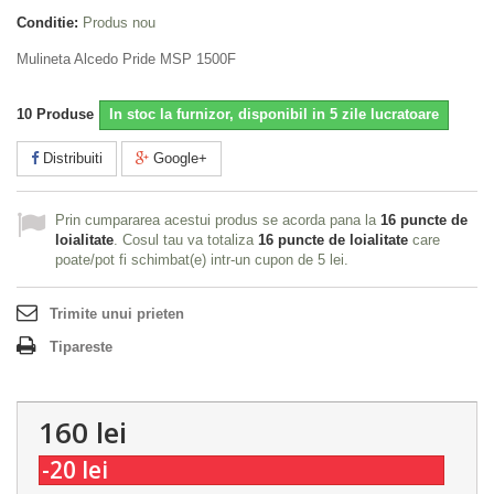
Conditie:
Produs nou
Mulineta Alcedo Pride MSP 1500F
10
Produse
In stoc la furnizor, disponibil in 5 zile lucratoare
Distribuiti
Google+
Prin cumpararea acestui produs se acorda pana la
16
puncte de
loialitate
. Cosul tau va totaliza
16
puncte de loialitate
care
poate/pot fi schimbat(e) intr-un cupon de
5 lei
.
Trimite unui prieten
Tipareste
160 lei
-20 lei