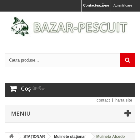
Contactează-ne
Autentificare
Coș
(gol)
contact
harta site
MENIU
STAȚIONAR
Mulinete staționar
Mulineta Alcedo