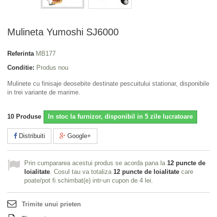
Mulineta Yumoshi SJ6000
Referinta
MB177
Conditie:
Produs nou
Mulinete cu finisaje deosebite destinate pescuitului stationar, disponibile
in trei variante de marime.
10
Produse
In stoc la furnizor, disponibil in 5 zile lucratoare
Distribuiti
Google+
Prin cumpararea acestui produs se acorda pana la
12
puncte de
loialitate
. Cosul tau va totaliza
12
puncte de loialitate
care
poate/pot fi schimbat(e) intr-un cupon de
4 lei
.
Trimite unui prieten