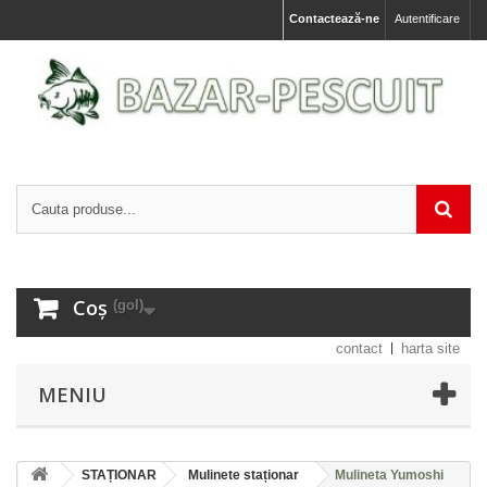
Contactează-ne
Autentificare
Coș
(gol)
contact
harta site
MENIU
STAȚIONAR
Mulinete staționar
Mulineta Yumoshi