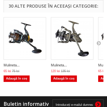
30 ALTE PRODUSE ÎN ACEEAȘI CATEGORIE:
Mulineta...
Mulineta...
Muline
65 lei
75 lei
120 lei
135 lei
65 lei
Adaugă în coș
Adaugă în coș
Ada
Buletin informativ