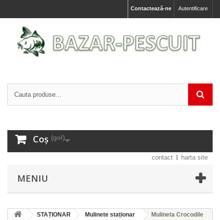
Contactează-ne
Autentificare
Coș
(gol)
contact
harta site
MENIU
STAȚIONAR
Mulinete staționar
Mulineta Crocodile