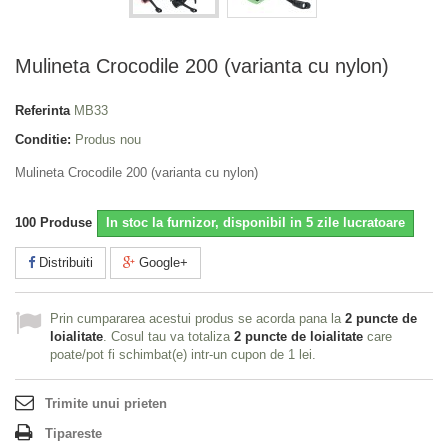
Mulineta Crocodile 200 (varianta cu nylon)
Referinta
MB33
Conditie:
Produs nou
Mulineta Crocodile 200 (varianta cu nylon)
100
Produse
In stoc la furnizor, disponibil in 5 zile lucratoare
Distribuiti
Google+
Prin cumpararea acestui produs se acorda pana la
2
puncte de
loialitate
. Cosul tau va totaliza
2
puncte de loialitate
care
poate/pot fi schimbat(e) intr-un cupon de
1 lei
.
Trimite unui prieten
Tipareste