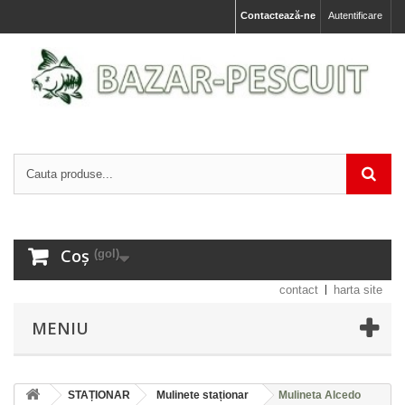
Contactează-ne
Autentificare
Coș
(gol)
contact
harta site
MENIU
STAȚIONAR
Mulinete staționar
Mulineta Alcedo