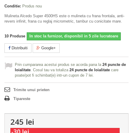
Conditie:
Produs nou
Mulineta Alcedo Super 4500HS este o mulineta cu frana frontala, anti-
revers infinit, frana cu reglaj micrometric, tambur cu conicitate mare.
10
Produse
In stoc la furnizor, disponibil in 5 zile lucratoare
Distribuiti
Google+
Prin cumpararea acestui produs se acorda pana la
24
puncte de
loialitate
. Cosul tau va totaliza
24
puncte de loialitate
care
poate/pot fi schimbat(e) intr-un cupon de
7 lei
.
Trimite unui prieten
Tipareste
245 lei
-30 lei