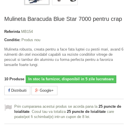
Mulineta Baracuda Blue Star 7000 pentru crap
Referinta
MB154
Conditie:
Produs nou
Mulineta robusta, creata pentru a face fata luptei cu pestii mari, avand 6
rulmenti din otel inoxidabil capabili sa reziste conditiilor vitrege de
pescuit si tambur din aluminiu cu forma perfecta pentru a favoriza
lansarile foarte lungi.
10
Produse
In stoc la furnizor, disponibil in 5 zile lucratoare
Distribuiti
Google+
Prin cumpararea acestui produs se acorda pana la
25
puncte de
loialitate
. Cosul tau va totaliza
25
puncte de loialitate
care
poate/pot fi schimbat(e) intr-un cupon de
8 lei
.