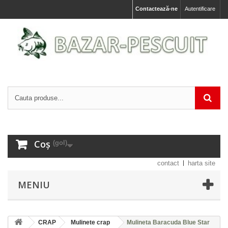
Contactează-ne
Autentificare
Coș
(gol)
contact
harta site
MENIU
CRAP
Mulinete crap
Mulineta Baracuda Blue Star