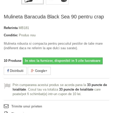
Mulineta Baracuda Black Sea 90 pentru crap
Referinta
MB181
Conditie:
Produs nou
Mulineta robusta si compacta pentru pescuitul pestilor de talie mare
(indiferent daca ne referim la ape dulci sau sarate).
10
Produse
In stoc la furnizor, disponibil in 5 zile lucratoare
Distribuiti
Google+
Prin cumpararea acestui produs se acorda pana la
33
puncte de
loialitate
. Cosul tau va totaliza
33
puncte de loialitate
care
poate/pot fi schimbat(e) intr-un cupon de
10 lei
.
Trimite unui prieten