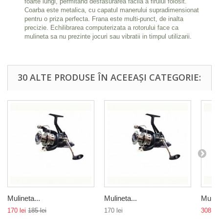
foarte lungi, permitand desfasurarea facila a firului folosit.
Coarba este metalica, cu capatul manerului supradimensionat
pentru o priza perfecta. Frana este multi-punct, de inalta
precizie. Echilibrarea computerizata a rotorului face ca
mulineta sa nu prezinte jocuri sau vibratii in timpul utilizarii.
30 ALTE PRODUSE ÎN ACEEAȘI CATEGORIE:
Mulineta...
Mulineta...
Muline
170 lei
185 lei
170 lei
308 le