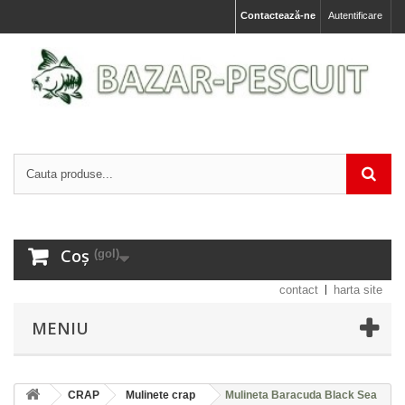
Contactează-ne
Autentificare
Coș
(gol)
contact
harta site
MENIU
CRAP
Mulinete crap
Mulineta Baracuda Black Sea