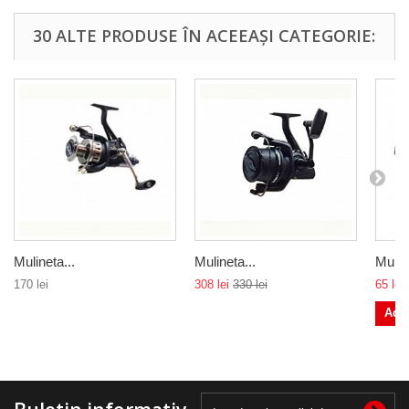
30 ALTE PRODUSE ÎN ACEEAȘI CATEGORIE:
Mulineta...
Mulineta...
Muline
170 lei
308 lei
330 lei
65 lei
Ada