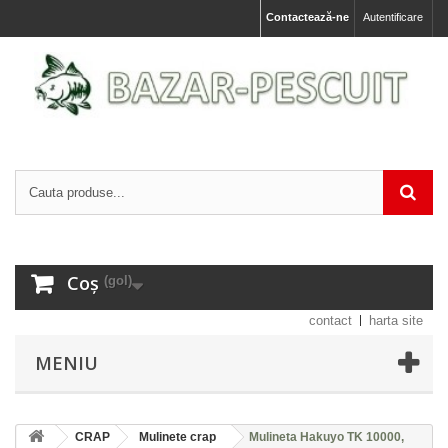
Contactează-ne
Autentificare
Coș
(gol)
contact
harta site
MENIU
CRAP
Mulinete crap
Mulineta Hakuyo TK 10000,