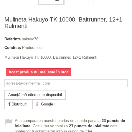
Mulineta Hakuyo TK 10000, Baitrunner, 12+1
Rulmenti
Referinta
hakuyo78
Conditie:
Produs nou
Mulineta Hakuyo TK 10000, Baitrunner, 12+1 Rulmenti
Acest produs nu mai este în stoc
Anunță-mă când este disponibil
Distribuiti
Google+
Prin cumpararea acestui produs se acorda pana la
23
puncte de
loialitate
. Cosul tau va totaliza
23
puncte de loialitate
care
poate/pot fi schimbat(e) intr-un cupon de
7 lei
.