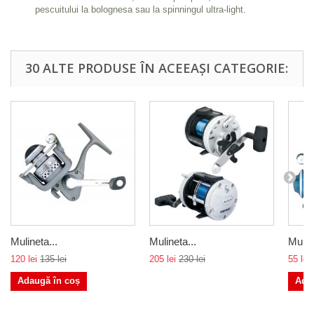
pescuitului la bolognesa sau la spinningul ultra-light.
30 ALTE PRODUSE ÎN ACEEAȘI CATEGORIE:
Mulineta...
Mulineta...
Muline
120 lei
135 lei
205 lei
230 lei
55 lei
Adaugă în coș
Ada