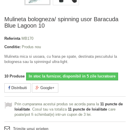
Mulineta bologneza/ spinning usor Baracuda
Blue Lagoon 10
Referinta
MB170
Conditie:
Produs nou
Mulineta mica si usoara, cu frana pe spate, destinata pescuitului la
bolognesa sau la spinningul ultra-light.
10
Produse
In stoc la furnizor, disponibil in 5 zile lucratoare
Distribuiti
Google+
Prin cumpararea acestui produs se acorda pana la
11
puncte de
loialitate
. Cosul tau va totaliza
11
puncte de loialitate
care
poate/pot fi schimbat(e) intr-un cupon de
3 lei
.
Trimite unui prieten