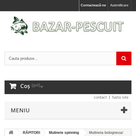
Contactează-ne
Autentificare
Coș
(gol)
contact
harta site
MENIU
RĂPITORI
Mulinete spinning
Mulineta bologneza/